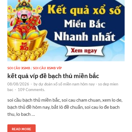
SOI CẦU XSMB
/
SOI CẦU XSMB VÍP
kết quả víp đề bạch thủ miền bắc
08/08/2026
-
by
dự đoán xổ số miền nam hôm nay - so dep mien
bac
-
109 Comments.
soi cầu bạch thủ miền bắc, soi cau cham chuan, xem lo de,
bạch thủ đề hôm nay, bắt lô đề chuẩn, soi cau lo đe bach
thu, lo bach …
READ MORE