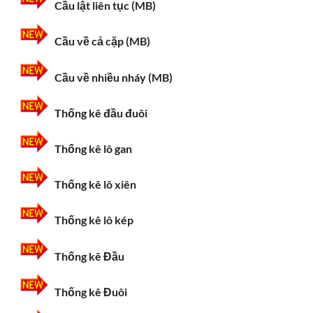
Cầu lật liên tục (MB)
Cầu về cả cặp (MB)
Cầu về nhiều nháy (MB)
Thống kê đầu đuôi
Thống kê lô gan
Thống kê lô xiên
Thống kê lô kép
Thống kê Đầu
Thống kê Đuôi