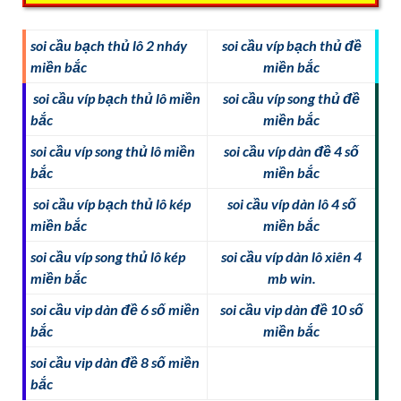
soi cầu bạch thủ lô 2 nháy
soi cầu víp bạch thủ đề
miền bắc
miền bắc
soi cầu víp bạch thủ lô miền
soi cầu víp song thủ đề
bắc
miền bắc
soi cầu víp song thủ lô miền
soi cầu víp dàn đề 4 số
bắc
miền bắc
soi cầu víp bạch thủ lô kép
soi cầu víp dàn lô 4 số
miền bắc
miền bắc
soi cầu víp song thủ lô kép
soi cầu víp dàn lô xiên 4
miền bắc
mb win.
soi cầu vip dàn đề 6 số miền
soi cầu vip dàn đề 10 số
bắc
miền bắc
soi cầu vip dàn đề 8 số miền
bắc