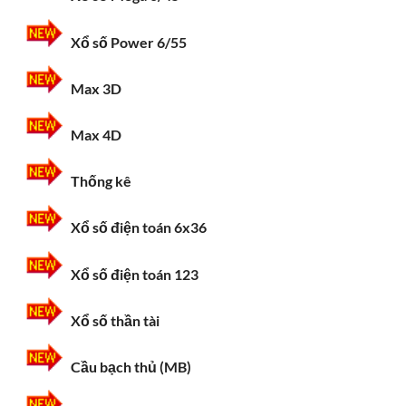
Xổ số Power 6/55
Max 3D
Max 4D
Thống kê
Xổ số điện toán 6x36
Xổ số điện toán 123
Xổ số thần tài
Cầu bạch thủ (MB)