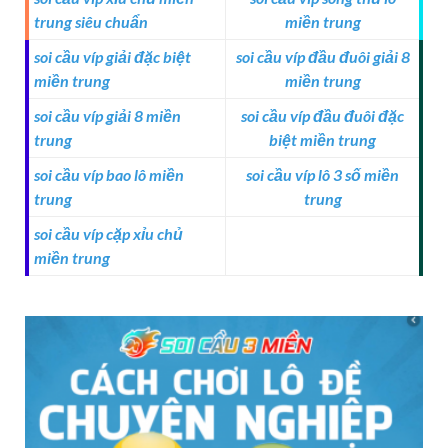
trung siêu chuẩn
miền trung
soi cầu víp giải đặc biệt
soi cầu víp đầu đuôi giải 8
miền trung
miền trung
soi cầu víp giải 8 miền
soi cầu víp đầu đuôi đặc
trung
biệt miền trung
soi cầu víp bao lô miền
soi cầu víp lô 3 số miền
trung
trung
soi cầu víp cặp xỉu chủ
miền trung