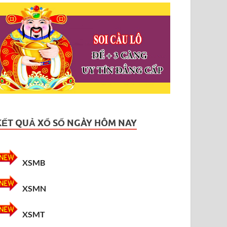
KẾT QUẢ XỔ SỐ NGÀY HÔM NAY
XSMB
XSMN
XSMT