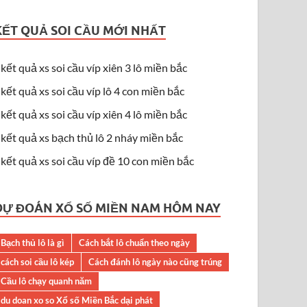
KẾT QUẢ SOI CẦU MỚI NHẤT
kết quả xs soi cầu víp xiên 3 lô miền bắc
kết quả xs soi cầu víp lô 4 con miền bắc
kết quả xs soi cầu víp xiên 4 lô miền bắc
kết quả xs bạch thủ lô 2 nháy miền bắc
kết quả xs soi cầu víp đề 10 con miền bắc
DỰ ĐOÁN XỔ SỐ MIỀN NAM HÔM NAY
Bạch thủ lô là gì
Cách bắt lô chuẩn theo ngày
cách soi cầu lô kép
Cách đánh lô ngày nào cũng trúng
Cầu lô chạy quanh năm
du doan xo so Xổ số Miền Bắc dại phát