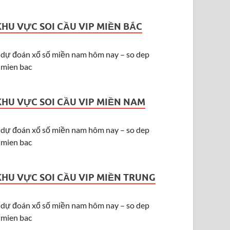
KHU VỰC SOI CẦU VIP MIỀN BẮC
dự đoán xổ số miền nam hôm nay – so dep
mien bac
KHU VỰC SOI CẦU VIP MIỀN NAM
dự đoán xổ số miền nam hôm nay – so dep
mien bac
KHU VỰC SOI CẦU VIP MIỀN TRUNG
dự đoán xổ số miền nam hôm nay – so dep
mien bac