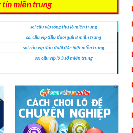
y tín miền trung
soi cầu víp song thủ lô miền trung
soi cầu víp đầu đuôi giải 8 miền trung
soi cầu víp đầu đuôi đặc biệt miền trung
soi cầu víp lô 3 số miền trung