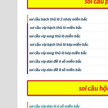
soi cầu 
soi cầu bạch thủ lô 2 nháy miền bắc
soi cầu víp bạch thủ lô miền bắc
soi cầu víp song thủ lô miền bắc
soi cầu víp bạch thủ lô kép miền bắc
soi cầu víp song thủ lô kép miền bắc
soi cầu vip dàn đề 6 số miền bắc
soi cầu vip dàn đề 8 số miền bắc
soi cầu h
soi cầu víp dàn lô 6 số miền bắc