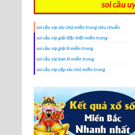
soi cầu u
soi cầu víp xỉu chủ miền trung siêu chuẩn
soi cầu víp giải đặc biệt miền trung
soi cầu víp giải 8 miền trung
soi cầu víp bao lô miền trung
soi cầu víp cặp xỉu chủ miền trung