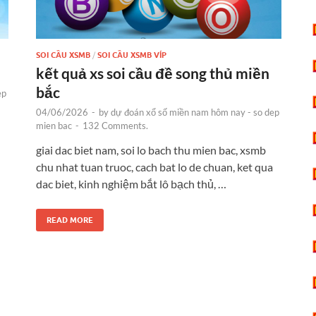
SOI CẦU XSMB
/
SOI CẦU XSMB VÍP
kết quả xs soi cầu đề song thủ miền
bắc
ep
04/06/2026
-
by
dự đoán xổ số miền nam hôm nay - so dep
mien bac
-
132 Comments.
giai dac biet nam, soi lo bach thu mien bac, xsmb
chu nhat tuan truoc, cach bat lo de chuan, ket qua
dac biet, kinh nghiệm bắt lô bạch thủ, …
READ MORE