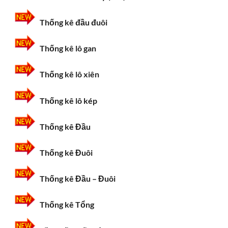
Thống kê đầu đuôi
Thống kê lô gan
Thống kê lô xiên
Thống kê lô kép
Thống kê Đầu
Thống kê Đuôi
Thống kê Đầu – Đuôi
Thống kê Tổng