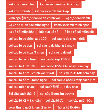
ket xo so mien bac
ket xo so mien bac truc tiep
ket xo so xsmb
ket xo so xsmb truc tiep
kinh nghiệm dự đoán lô đề chính xác
kq dự đoán xsmb
kq xo so mien bac minh ngoc
kq xo so xsmb minh ngoc
kq xổ số miền bắc
kết quả xổ số
lô kép xổ số miền bắc
soi cau lo de chinh xac 100
soi cau lo de chuan 668
soi cau lo de dep
soi cau lo de khung 3 ngay
soi cau lo de kqxs 3 mien
soi cau lo de mt
soi cau lo de online
soi cau lo kep XSMB
soi cau lo XSMB 3s
soi cau lo XSMB 16 nhay hom nay
soi cau lo XSMB chinh xac 1160
soi cau lo XSMB hom nay
soi cau lo XSMB minh ngoc
soi cau lo XSMB rong bach kim
soi cau mien trung
soi cau XSMB 1 lo duy nhat
Soi cầu bạch thủ lô
soi cầu lô mn âm dương
soi cầu lô XSMB chuẩn
soi cầu lô đề
soi cầu miền bắc
song thủ lô nuôi khung 2 ngày
Thống kê lô xiên