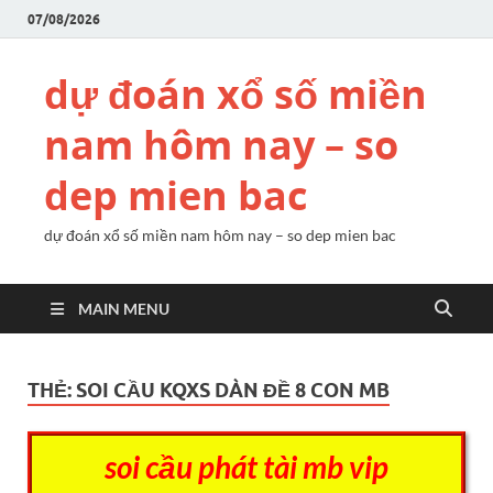
07/08/2026
dự đoán xổ số miền
nam hôm nay – so
dep mien bac
dự đoán xổ số miền nam hôm nay – so dep mien bac
MAIN MENU
THẺ:
SOI CẦU KQXS DÀN ĐỀ 8 CON MB
soi cầu phát tài mb vip