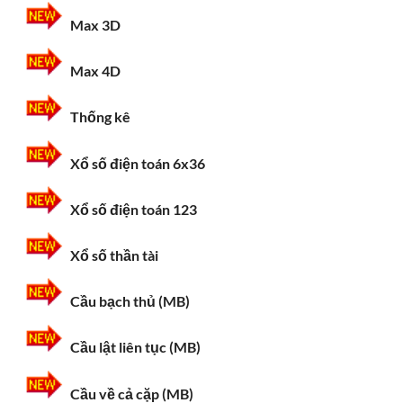
Max 3D
Max 4D
Thống kê
Xổ số điện toán 6x36
Xổ số điện toán 123
Xổ số thần tài
Cầu bạch thủ (MB)
Cầu lật liên tục (MB)
Cầu về cả cặp (MB)