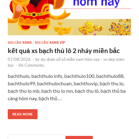
SOI CẦU XSMB
/
SOI CẦU XSMB VÍP
kết quả xs bạch thủ lô 2 nháy miền bắc
07/08/2026
-
by
dự đoán xổ số miền nam hôm nay - so dep mien
bac
-
86 Comments.
bachthulo, bachthulo info, bachthulo100, bachthulo88,
bachthulo99, bachthulochuan, bachthuvip, bạch thu lo,
bạch thu lo mb, bạch thu lo mn, bạch thu lô, bạch thủ ba
càng hôm nay, bạch thủ …
READ MORE