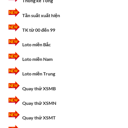
Thống kê Tổng
Tần suất xuất hiện
TK từ 00 đến 99
Loto miền Bắc
Loto miền Nam
Loto miền Trung
Quay thử XSMB
Quay thử XSMN
Quay thử XSMT