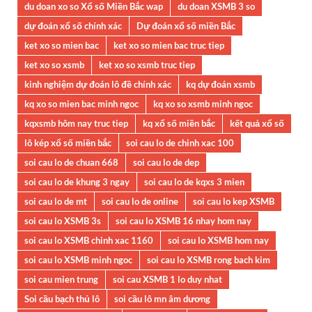
du doan xo so Xổ số Miền Bắc wap
du doan XSMB 3 so
dự đoán xổ số chính xác
Dự đoán xổ số miền Bắc
ket xo so mien bac
ket xo so mien bac truc tiep
ket xo so xsmb
ket xo so xsmb truc tiep
kinh nghiệm dự đoán lô đề chính xác
kq dự đoán xsmb
kq xo so mien bac minh ngoc
kq xo so xsmb minh ngoc
kqxsmb hôm nay truc tiep
kq xổ số miền bắc
kết quả xổ số
lô kép xổ số miền bắc
soi cau lo de chinh xac 100
soi cau lo de chuan 668
soi cau lo de dep
soi cau lo de khung 3 ngay
soi cau lo de kqxs 3 mien
soi cau lo de mt
soi cau lo de online
soi cau lo kep XSMB
soi cau lo XSMB 3s
soi cau lo XSMB 16 nhay hom nay
soi cau lo XSMB chinh xac 1160
soi cau lo XSMB hom nay
soi cau lo XSMB minh ngoc
soi cau lo XSMB rong bach kim
soi cau mien trung
soi cau XSMB 1 lo duy nhat
Soi cầu bạch thủ lô
soi cầu lô mn âm dương