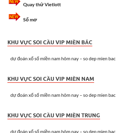
Quay thử Vietlott
Sổ mơ
KHU VỰC SOI CẦU VIP MIỀN BẮC
dự đoán xổ số miền nam hôm nay – so dep mien bac
KHU VỰC SOI CẦU VIP MIỀN NAM
dự đoán xổ số miền nam hôm nay – so dep mien bac
KHU VỰC SOI CẦU VIP MIỀN TRUNG
dự đoán xổ số miền nam hôm nay – so dep mien bac