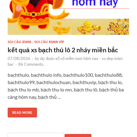
SOI CẦU XSMB
/
SOI CẦU XSMB VÍP
kết quả xs bạch thủ lô 2 nháy miền bắc
07/08/2026
-
by
dự đoán xổ số miền nam hôm nay - so dep mien
bac
-
86 Comments.
bachthulo, bachthulo info, bachthulo100, bachthulo88,
bachthulo99, bachthulochuan, bachthuvip, bạch thu lo,
bạch thu lo mb, bạch thu lo mn, bạch thu lô, bạch thủ ba
càng hôm nay, bạch thủ …
READ MORE