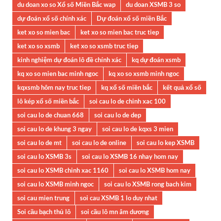
du doan xo so Xổ số Miền Bắc wap
du doan XSMB 3 so
dự đoán xổ số chính xác
Dự đoán xổ số miền Bắc
ket xo so mien bac
ket xo so mien bac truc tiep
ket xo so xsmb
ket xo so xsmb truc tiep
kinh nghiệm dự đoán lô đề chính xác
kq dự đoán xsmb
kq xo so mien bac minh ngoc
kq xo so xsmb minh ngoc
kqxsmb hôm nay truc tiep
kq xổ số miền bắc
kết quả xổ số
lô kép xổ số miền bắc
soi cau lo de chinh xac 100
soi cau lo de chuan 668
soi cau lo de dep
soi cau lo de khung 3 ngay
soi cau lo de kqxs 3 mien
soi cau lo de mt
soi cau lo de online
soi cau lo kep XSMB
soi cau lo XSMB 3s
soi cau lo XSMB 16 nhay hom nay
soi cau lo XSMB chinh xac 1160
soi cau lo XSMB hom nay
soi cau lo XSMB minh ngoc
soi cau lo XSMB rong bach kim
soi cau mien trung
soi cau XSMB 1 lo duy nhat
Soi cầu bạch thủ lô
soi cầu lô mn âm dương