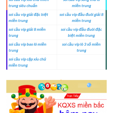
trung siêu chuẩn
miền trung
soi cầu víp giải đặc biệt
soi cầu víp đầu đuôi giải 8
miền trung
miền trung
soi cầu víp giải 8 miền
soi cầu víp đầu đuôi đặc
trung
biệt miền trung
soi cầu víp bao lô miền
soi cầu víp lô 3 số miền
trung
trung
soi cầu víp cặp xỉu chủ
miền trung