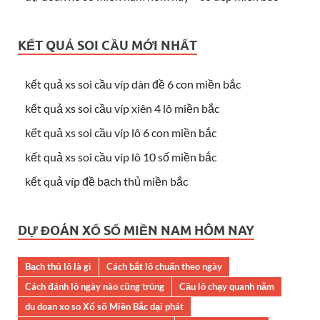
KẾT QUẢ SOI CẦU MỚI NHẤT
kết quả xs soi cầu víp dàn đề 6 con miền bắc
kết quả xs soi cầu víp xiên 4 lô miền bắc
kết quả xs soi cầu víp lô 6 con miền bắc
kết quả xs soi cầu víp lô 10 số miền bắc
kết quả víp đề bạch thủ miền bắc
DỰ ĐOÁN XỔ SỐ MIỀN NAM HÔM NAY
Bạch thủ lô là gì
Cách bắt lô chuẩn theo ngày
Cách đánh lô ngày nào cũng trúng
Cầu lô chạy quanh năm
du doan xo so Xổ số Miền Bắc dại phát