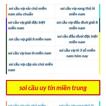
soi cầu víp xỉu chủ miền
soi cầu víp song thủ lô
nam siêu chuẩn
miền nam
soi cầu víp giải đặc biệt
soi cầu víp đầu đuôi giải 8
miền nam
miền nam
soi cầu đầu đuôi đặc biệt
soi cầu víp giải 8 miền nam
miền nam
soi cầu víp lô 3 số miền
soi cầu víp bao lô miền nam
nam hôm nay
soi cầu víp cặp xỉu chủ miền
nam
soi cầu uy tín miền trung
soi cầu víp xỉu chủ miền
soi cầu víp song thủ lô