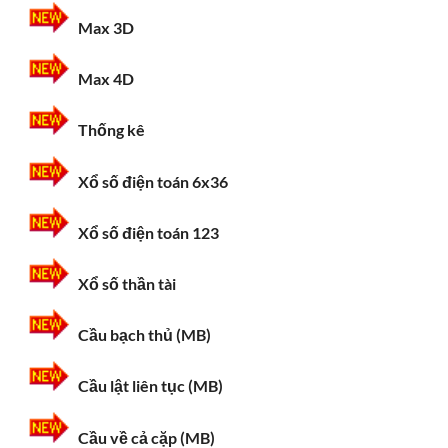
Max 3D
Max 4D
Thống kê
Xổ số điện toán 6x36
Xổ số điện toán 123
Xổ số thần tài
Cầu bạch thủ (MB)
Cầu lật liên tục (MB)
Cầu về cả cặp (MB)