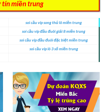
y tín miền trung
soi cầu víp song thủ lô miền trung
soi cầu víp đầu đuôi giải 8 miền trung
soi cầu víp đầu đuôi đặc biệt miền trung
soi cầu víp lô 3 số miền trung