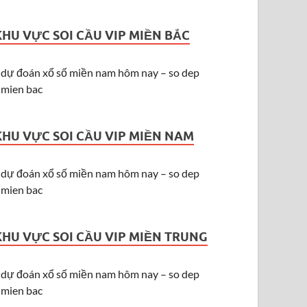
KHU VỰC SOI CẦU VIP MIỀN BẮC
dự đoán xổ số miền nam hôm nay – so dep
mien bac
KHU VỰC SOI CẦU VIP MIỀN NAM
dự đoán xổ số miền nam hôm nay – so dep
mien bac
KHU VỰC SOI CẦU VIP MIỀN TRUNG
dự đoán xổ số miền nam hôm nay – so dep
mien bac