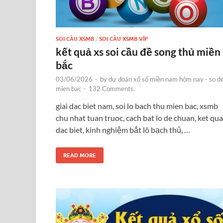
SOI CẦU XSMB
/
SOI CẦU XSMB VÍP
kết quả xs soi cầu đề song thủ miền
bắc
03/06/2026
-
by
dự đoán xổ số miền nam hôm nay - so d
mien bac
-
132 Comments.
giai dac biet nam, soi lo bach thu mien bac, xsmb
chu nhat tuan truoc, cach bat lo de chuan, ket qua
dac biet, kinh nghiệm bắt lô bạch thủ, …
READ MORE