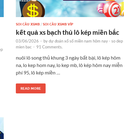
SOI CẦU XSMB
/
SOI CẦU XSMB VÍP
kết quả xs bạch thủ lô kép miền bắc
03/06/2026
-
by
dự đoán xổ số miền nam hôm nay - so dep
mien bac
-
91 Comments.
ep
nuôi lô song thủ khung 3 ngày bất bại, lô kép hôm
na, lo kep hom nay, lo kep mb, lô kép hôm nay miễn
phí 95, lô kép miền …
READ MORE