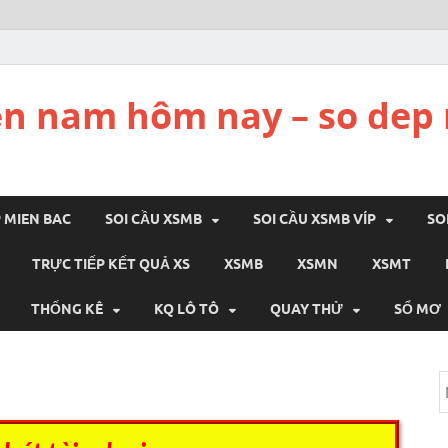
ền nam hôm nay – so dep
 MIEN BAC
SOI CẦU XSMB
SOI CẦU XSMB VÍP
SO
TRỰC TIẾP KẾT QUẢ XS
XSMB
XSMN
XSMT
THỐNG KÊ
KQ LÔ TÔ
QUAY THỬ
SỔ MƠ