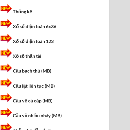
Thống kê
Xổ số điện toán 6x36
Xổ số điện toán 123
Xổ số thần tài
Cầu bạch thủ (MB)
Cầu lật liên tục (MB)
Cầu về cả cặp (MB)
Cầu về nhiều nháy (MB)