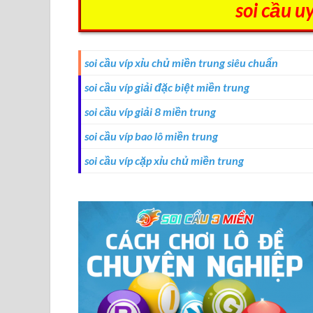
soi cầu u
soi cầu víp xỉu chủ miền trung siêu chuẩn
soi cầu víp giải đặc biệt miền trung
soi cầu víp giải 8 miền trung
soi cầu víp bao lô miền trung
soi cầu víp cặp xỉu chủ miền trung