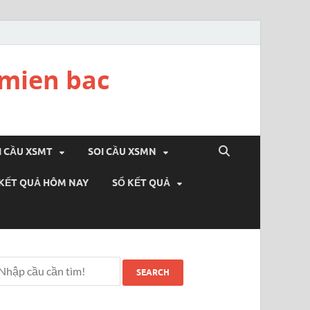
 mien bac
I CẦU XSMT
SOI CẦU XSMN
KẾT QUẢ HÔM NAY
SỔ KẾT QUẢ
SEARCH