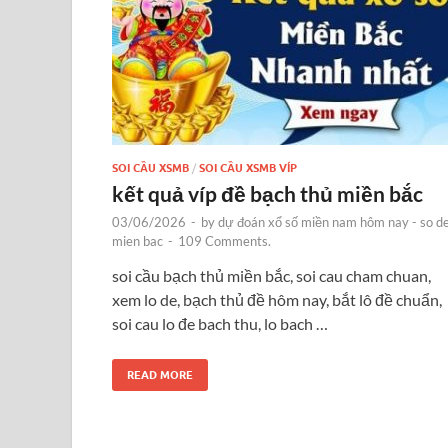
SOI CẦU XSMB
/
SOI CẦU XSMB VÍP
kết quả víp đề bạch thủ miền bắc
03/06/2026
-
by
dự đoán xổ số miền nam hôm nay - so d
mien bac
-
109 Comments.
soi cầu bạch thủ miền bắc, soi cau cham chuan,
xem lo de, bạch thủ đề hôm nay, bắt lô đề chuẩn,
soi cau lo đe bach thu, lo bach …
READ MORE