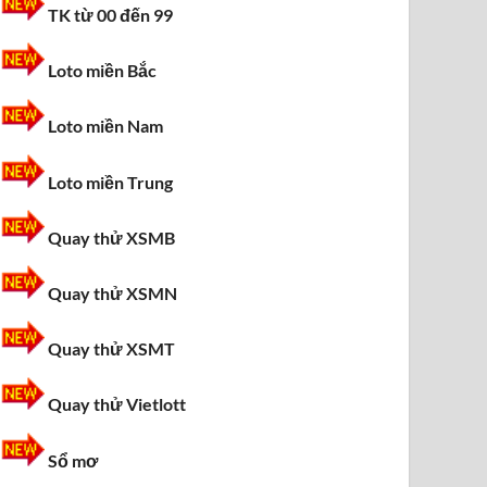
TK từ 00 đến 99
Loto miền Bắc
Loto miền Nam
Loto miền Trung
Quay thử XSMB
Quay thử XSMN
Quay thử XSMT
Quay thử Vietlott
Sổ mơ