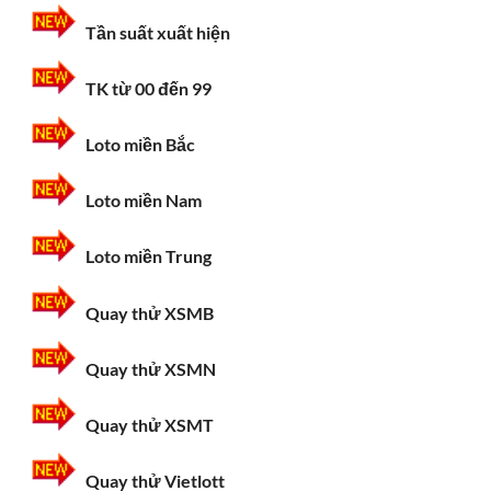
Tần suất xuất hiện
TK từ 00 đến 99
Loto miền Bắc
Loto miền Nam
Loto miền Trung
Quay thử XSMB
Quay thử XSMN
Quay thử XSMT
Quay thử Vietlott