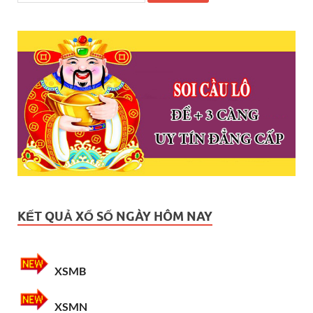
KẾT QUẢ XỔ SỐ NGÀY HÔM NAY
XSMB
XSMN