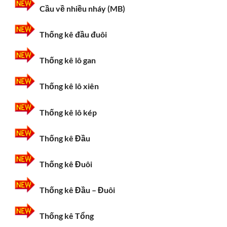
Cầu về nhiều nháy (MB)
Thống kê đầu đuôi
Thống kê lô gan
Thống kê lô xiên
Thống kê lô kép
Thống kê Đầu
Thống kê Đuôi
Thống kê Đầu – Đuôi
Thống kê Tổng