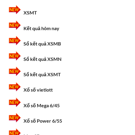
XSMT
Kết quả hôm nay
Sổ kết quả XSMB
Sổ kết quả XSMN
Sổ kết quả XSMT
Xổ số vietlott
Xổ số Mega 6/45
Xổ số Power 6/55