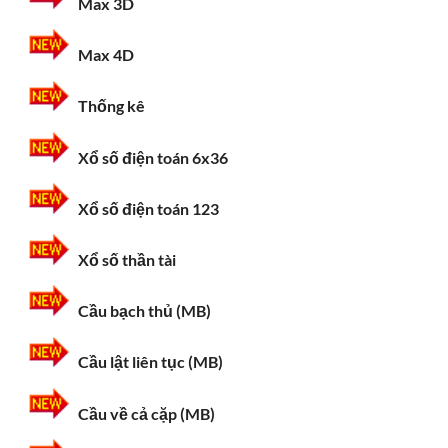
Max 3D
Max 4D
Thống kê
Xổ số điện toán 6x36
Xổ số điện toán 123
Xổ số thần tài
Cầu bạch thủ (MB)
Cầu lật liên tục (MB)
Cầu về cả cặp (MB)