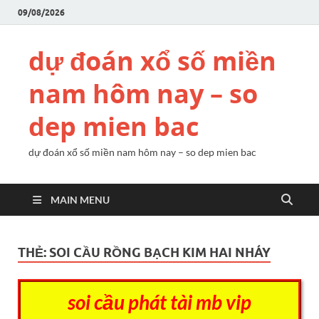
09/08/2026
dự đoán xổ số miền
nam hôm nay – so
dep mien bac
dự đoán xổ số miền nam hôm nay – so dep mien bac
MAIN MENU
THẺ:
SOI CẦU RỒNG BẠCH KIM HAI NHÁY
soi cầu phát tài mb vip