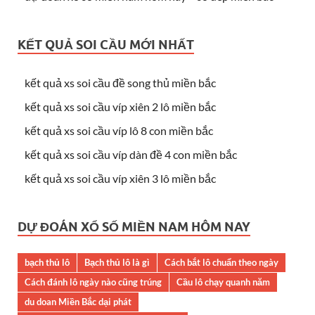
KẾT QUẢ SOI CẦU MỚI NHẤT
kết quả xs soi cầu đề song thủ miền bắc
kết quả xs soi cầu víp xiên 2 lô miền bắc
kết quả xs soi cầu víp lô 8 con miền bắc
kết quả xs soi cầu víp dàn đề 4 con miền bắc
kết quả xs soi cầu víp xiên 3 lô miền bắc
DỰ ĐOÁN XỔ SỐ MIỀN NAM HÔM NAY
bạch thủ lô
Bạch thủ lô là gì
Cách bắt lô chuẩn theo ngày
Cách đánh lô ngày nào cũng trúng
Cầu lô chạy quanh năm
du doan Miền Bắc dại phát