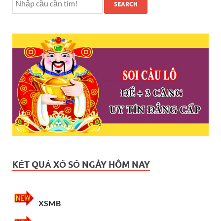
SEARCH
KẾT QUẢ XỔ SỐ NGÀY HÔM NAY
XSMB