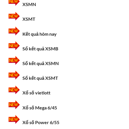
XSMN
XSMT
Kết quả hôm nay
Sổ kết quả XSMB
Sổ kết quả XSMN
Sổ kết quả XSMT
Xổ số vietlott
Xổ số Mega 6/45
Xổ số Power 6/55