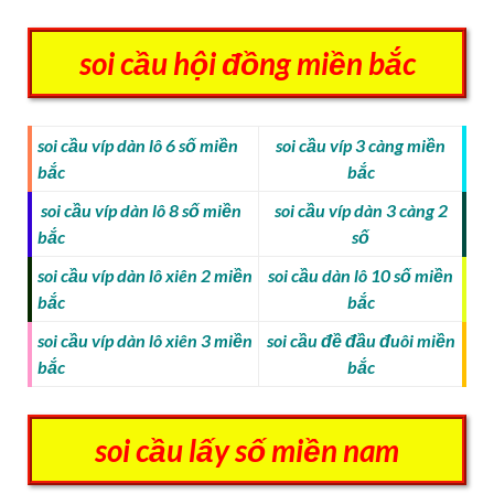
soi cầu hội đồng miền bắc
soi cầu víp dàn lô 6 số miền
soi cầu víp 3 càng miền
bắc
bắc
soi cầu víp dàn lô 8 số miền
soi cầu víp dàn 3 càng 2
bắc
số
soi cầu víp dàn lô xiên 2 miền
soi cầu dàn lô 10 số miền
bắc
bắc
soi cầu víp dàn lô xiên 3 miền
soi cầu đề đầu đuôi miền
bắc
bắc
soi cầu lấy số miền nam