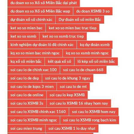
du doan xo so Xổ số Miền Bắc dại phát
du doan xo so Xổ số Miền Bắc wap
du doan XSMB 3 so
dự đoán xổ số chính xác
Dự đoán xổ số miền Bắc
ket xo so mien bac
ket xo so mien bac truc tiep
ket xo so xsmb
ket xo so xsmb truc tiep
kinh nghiệm dự đoán lô đề chính xác
kq dự đoán xsmb
kq xo so mien bac minh ngoc
kq xo so xsmb minh ngoc
kq xổ số miền bắc
kết quả xổ số
lô kép xổ số miền bắc
soi cau lo de chinh xac 100
soi cau lo de chuan 668
soi cau lo de dep
soi cau lo de khung 3 ngay
soi cau lo de kqxs 3 mien
soi cau lo de mt
soi cau lo de online
soi cau lo kep XSMB
soi cau lo XSMB 3s
soi cau lo XSMB 16 nhay hom nay
soi cau lo XSMB chinh xac 1160
soi cau lo XSMB hom nay
soi cau lo XSMB minh ngoc
soi cau lo XSMB rong bach kim
soi cau mien trung
soi cau XSMB 1 lo duy nhat