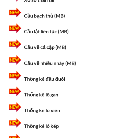
Cầu bạch thủ (MB)
Cầu lật liên tục (MB)
Cầu về cả cặp (MB)
Cầu về nhiều nháy (MB)
Thống kê đầu đuôi
Thống kê lô gan
Thống kê lô xiên
Thống kê lô kép