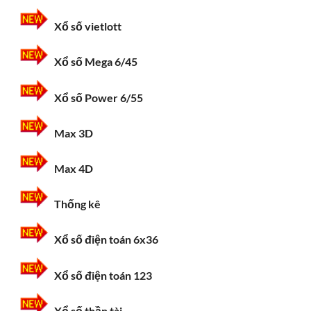
Xổ số vietlott
Xổ số Mega 6/45
Xổ số Power 6/55
Max 3D
Max 4D
Thống kê
Xổ số điện toán 6x36
Xổ số điện toán 123
Xổ số thần tài