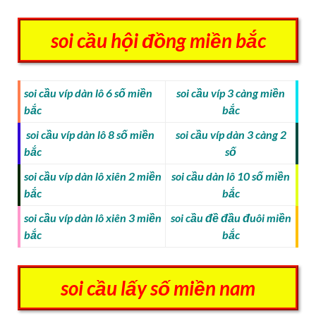
soi cầu hội đồng miền bắc
soi cầu víp dàn lô 6 số miền
soi cầu víp 3 càng miền
bắc
bắc
soi cầu víp dàn lô 8 số miền
soi cầu víp dàn 3 càng 2
bắc
số
soi cầu víp dàn lô xiên 2 miền
soi cầu dàn lô 10 số miền
bắc
bắc
soi cầu víp dàn lô xiên 3 miền
soi cầu đề đầu đuôi miền
bắc
bắc
soi cầu lấy số miền nam