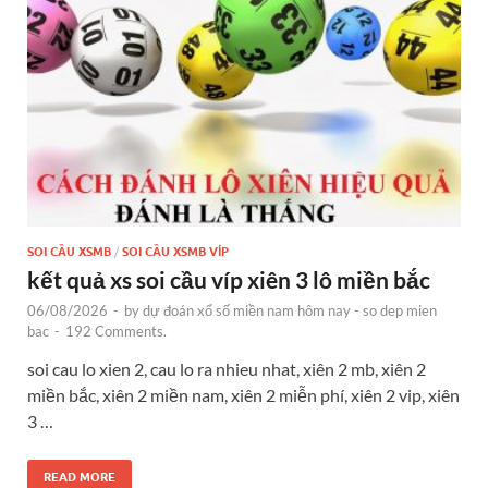
SOI CẦU XSMB
/
SOI CẦU XSMB VÍP
kết quả xs soi cầu víp xiên 3 lô miền bắc
06/08/2026
-
by
dự đoán xổ số miền nam hôm nay - so dep mien
bac
-
192 Comments.
soi cau lo xien 2, cau lo ra nhieu nhat, xiên 2 mb, xiên 2
miền bắc, xiên 2 miền nam, xiên 2 miễn phí, xiên 2 vip, xiên
3 …
READ MORE