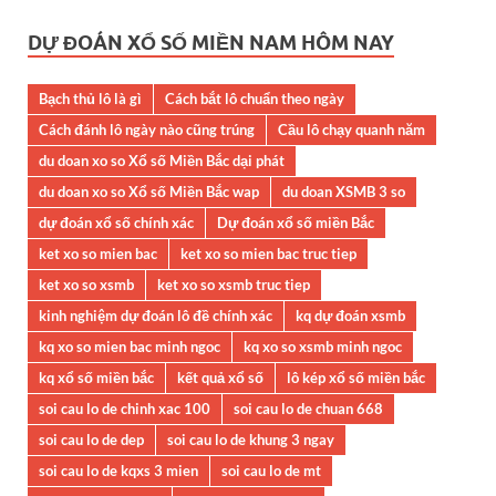
DỰ ĐOÁN XỔ SỐ MIỀN NAM HÔM NAY
Bạch thủ lô là gì
Cách bắt lô chuẩn theo ngày
Cách đánh lô ngày nào cũng trúng
Cầu lô chạy quanh năm
du doan xo so Xổ số Miền Bắc dại phát
du doan xo so Xổ số Miền Bắc wap
du doan XSMB 3 so
dự đoán xổ số chính xác
Dự đoán xổ số miền Bắc
ket xo so mien bac
ket xo so mien bac truc tiep
ket xo so xsmb
ket xo so xsmb truc tiep
kinh nghiệm dự đoán lô đề chính xác
kq dự đoán xsmb
kq xo so mien bac minh ngoc
kq xo so xsmb minh ngoc
kq xổ số miền bắc
kết quả xổ số
lô kép xổ số miền bắc
soi cau lo de chinh xac 100
soi cau lo de chuan 668
soi cau lo de dep
soi cau lo de khung 3 ngay
soi cau lo de kqxs 3 mien
soi cau lo de mt