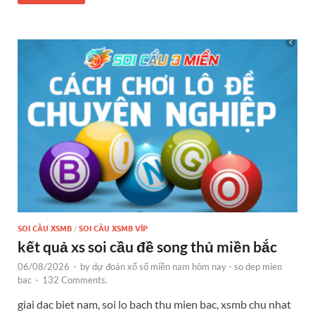
SOI CẦU XSMB
/
SOI CẦU XSMB VÍP
kết quả xs soi cầu đề song thủ miền bắc
06/08/2026
-
by
dự đoán xổ số miền nam hôm nay - so dep mien
bac
-
132 Comments.
giai dac biet nam, soi lo bach thu mien bac, xsmb chu nhat