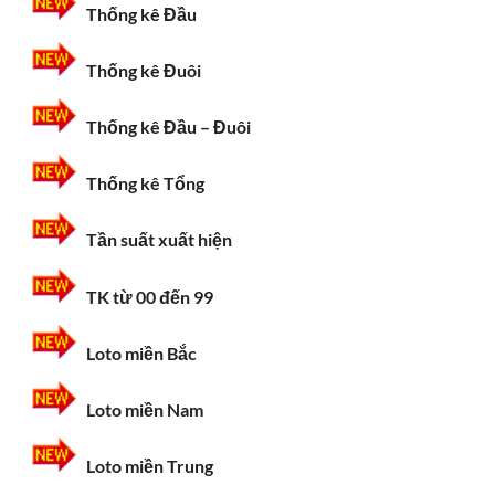
Thống kê Đầu
Thống kê Đuôi
Thống kê Đầu – Đuôi
Thống kê Tổng
Tần suất xuất hiện
TK từ 00 đến 99
Loto miền Bắc
Loto miền Nam
Loto miền Trung