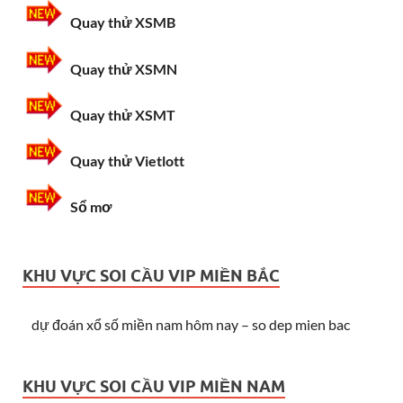
Quay thử XSMB
Quay thử XSMN
Quay thử XSMT
Quay thử Vietlott
Sổ mơ
KHU VỰC SOI CẦU VIP MIỀN BẮC
dự đoán xổ số miền nam hôm nay – so dep mien bac
KHU VỰC SOI CẦU VIP MIỀN NAM