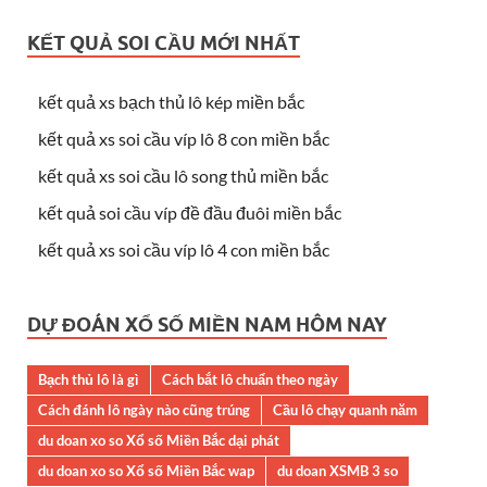
KẾT QUẢ SOI CẦU MỚI NHẤT
kết quả xs bạch thủ lô kép miền bắc
kết quả xs soi cầu víp lô 8 con miền bắc
kết quả xs soi cầu lô song thủ miền bắc
kết quả soi cầu víp đề đầu đuôi miền bắc
kết quả xs soi cầu víp lô 4 con miền bắc
DỰ ĐOÁN XỔ SỐ MIỀN NAM HÔM NAY
Bạch thủ lô là gì
Cách bắt lô chuẩn theo ngày
Cách đánh lô ngày nào cũng trúng
Cầu lô chạy quanh năm
du doan xo so Xổ số Miền Bắc dại phát
du doan xo so Xổ số Miền Bắc wap
du doan XSMB 3 so