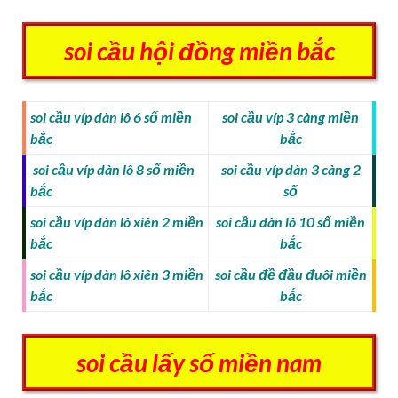
soi cầu hội đồng miền bắc
soi cầu víp dàn lô 6 số miền
soi cầu víp 3 càng miền
bắc
bắc
soi cầu víp dàn lô 8 số miền
soi cầu víp dàn 3 càng 2
bắc
số
soi cầu víp dàn lô xiên 2 miền
soi cầu dàn lô 10 số miền
bắc
bắc
soi cầu víp dàn lô xiên 3 miền
soi cầu đề đầu đuôi miền
bắc
bắc
soi cầu lấy số miền nam