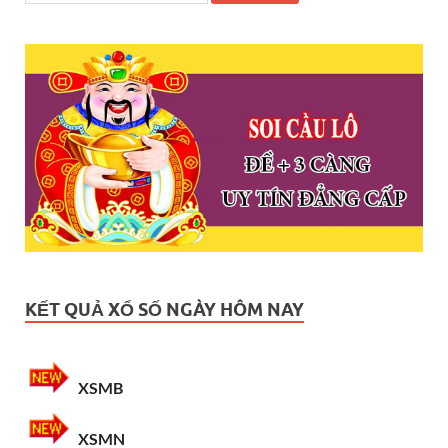
KẾT QUẢ XỔ SỐ NGÀY HÔM NAY
XSMB
XSMN