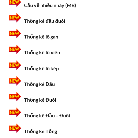
Cầu về nhiều nháy (MB)
Thống kê đầu đuôi
Thống kê lô gan
Thống kê lô xiên
Thống kê lô kép
Thống kê Đầu
Thống kê Đuôi
Thống kê Đầu – Đuôi
Thống kê Tổng