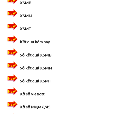
XSMB
XSMN
XSMT
Kết quả hôm nay
Sổ kết quả XSMB
Sổ kết quả XSMN
Sổ kết quả XSMT
Xổ số vietlott
Xổ số Mega 6/45