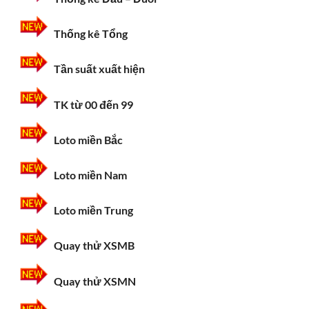
Thống kê Tổng
Tần suất xuất hiện
TK từ 00 đến 99
Loto miền Bắc
Loto miền Nam
Loto miền Trung
Quay thử XSMB
Quay thử XSMN