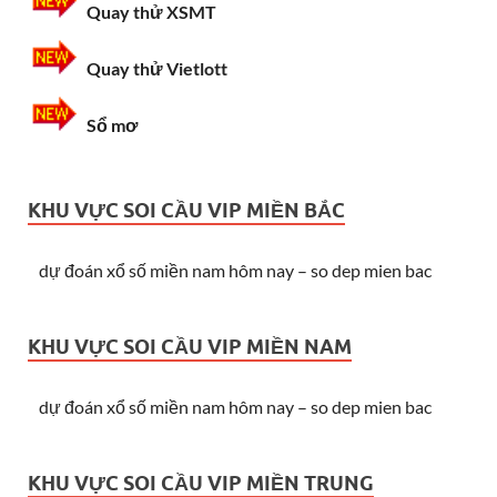
Quay thử XSMT
Quay thử Vietlott
Sổ mơ
KHU VỰC SOI CẦU VIP MIỀN BẮC
dự đoán xổ số miền nam hôm nay – so dep mien bac
KHU VỰC SOI CẦU VIP MIỀN NAM
dự đoán xổ số miền nam hôm nay – so dep mien bac
KHU VỰC SOI CẦU VIP MIỀN TRUNG