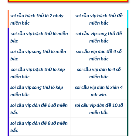
soi cầu bạch thủ lô 2 nháy
soi cầu víp bạch thủ đề
miền bắc
miền bắc
soi cầu víp bạch thủ lô miền
soi cầu víp song thủ đề
bắc
miền bắc
soi cầu víp song thủ lô miền
soi cầu víp dàn đề 4 số
bắc
miền bắc
soi cầu víp bạch thủ lô kép
soi cầu víp dàn lô 4 số
miền bắc
miền bắc
soi cầu víp song thủ lô kép
soi cầu víp dàn lô xiên 4
miền bắc
mb win.
soi cầu vip dàn đề 6 số miền
soi cầu vip dàn đề 10 số
bắc
miền bắc
soi cầu vip dàn đề 8 số miền
bắc