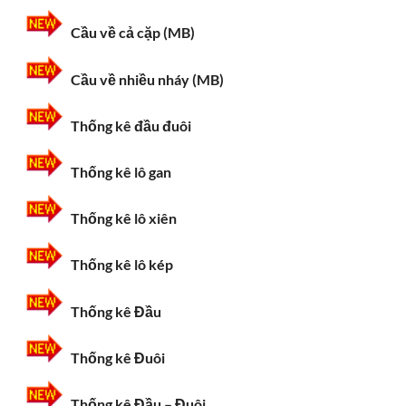
Cầu về cả cặp (MB)
Cầu về nhiều nháy (MB)
Thống kê đầu đuôi
Thống kê lô gan
Thống kê lô xiên
Thống kê lô kép
Thống kê Đầu
Thống kê Đuôi
Thống kê Đầu – Đuôi