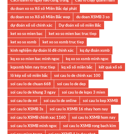
du doan xo so Xổ số Miền Bắc dại phát
du doan xo so Xổ số Miền Bắc wap
du doan XSMB 3 so
dự đoán xổ số chính xác
Dự đoán xổ số miền Bắc
ket xo so mien bac
ket xo so mien bac truc tiep
ket xo so xsmb
ket xo so xsmb truc tiep
kinh nghiệm dự đoán lô đề chính xác
kq dự đoán xsmb
kq xo so mien bac minh ngoc
kq xo so xsmb minh ngoc
kqxsmb hôm nay truc tiep
kq xổ số miền bắc
kết quả xổ số
lô kép xổ số miền bắc
soi cau lo de chinh xac 100
soi cau lo de chuan 668
soi cau lo de dep
soi cau lo de khung 3 ngay
soi cau lo de kqxs 3 mien
soi cau lo de mt
soi cau lo de online
soi cau lo kep XSMB
soi cau lo XSMB 3s
soi cau lo XSMB 16 nhay hom nay
soi cau lo XSMB chinh xac 1160
soi cau lo XSMB hom nay
soi cau lo XSMB minh ngoc
soi cau lo XSMB rong bach kim
soi cau mien trung
soi cau XSMB 1 lo duy nhat