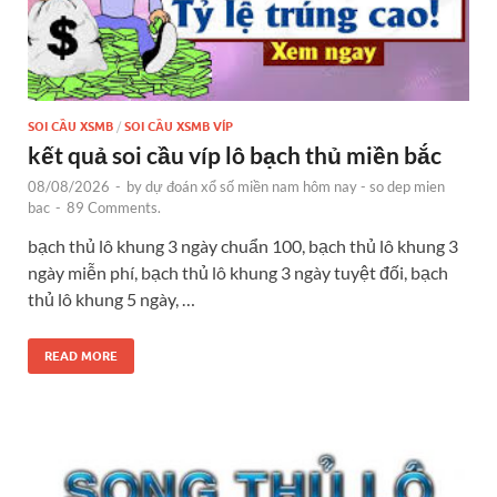
SOI CẦU XSMB
/
SOI CẦU XSMB VÍP
kết quả soi cầu víp lô bạch thủ miền bắc
08/08/2026
-
by
dự đoán xổ số miền nam hôm nay - so dep mien
bac
-
89 Comments.
bạch thủ lô khung 3 ngày chuẩn 100, bạch thủ lô khung 3
ngày miễn phí, bạch thủ lô khung 3 ngày tuyệt đối, bạch
thủ lô khung 5 ngày, …
READ MORE