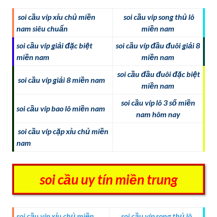
soi cầu víp xỉu chủ miền
soi cầu víp song thủ lô
nam siêu chuẩn
miền nam
soi cầu víp giải đặc biệt
soi cầu víp đầu đuôi giải 8
miền nam
miền nam
soi cầu đầu đuôi đặc biệt
soi cầu víp giải 8 miền nam
miền nam
soi cầu víp lô 3 số miền
soi cầu víp bao lô miền nam
nam hôm nay
soi cầu víp cặp xỉu chủ miền
nam
soi cầu uy tín miền trung
soi cầu víp xỉu chủ miền
soi cầu víp song thủ lô