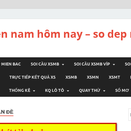
ền nam hôm nay – so dep
 MIEN BAC
SOI CẦU XSMB
SOI CẦU XSMB VÍP
SO
TRỰC TIẾP KẾT QUẢ XS
XSMB
XSMN
XSMT
THỐNG KÊ
KQ LÔ TÔ
QUAY THỬ
SỔ MƠ
ẨN ĐỀ