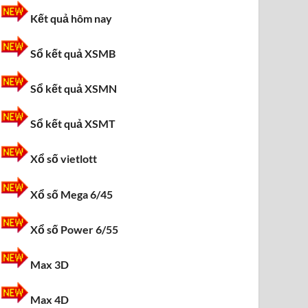
Kết quả hôm nay
Sổ kết quả XSMB
Sổ kết quả XSMN
Sổ kết quả XSMT
Xổ số vietlott
Xổ số Mega 6/45
Xổ số Power 6/55
Max 3D
Max 4D