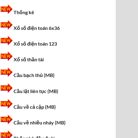
Thống kê
Xổ số điện toán 6x36
Xổ số điện toán 123
Xổ số thần tài
Cầu bạch thủ (MB)
Cầu lật liên tục (MB)
Cầu về cả cặp (MB)
Cầu về nhiều nháy (MB)