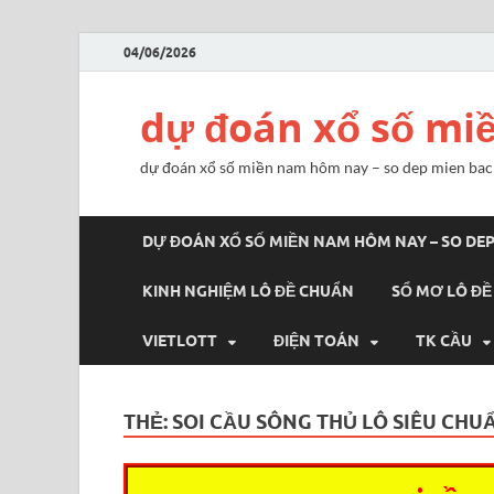
04/06/2026
dự đoán xổ số mi
dự đoán xổ số miền nam hôm nay – so dep mien bac
DỰ ĐOÁN XỔ SỐ MIỀN NAM HÔM NAY – SO DEP
KINH NGHIỆM LÔ ĐỀ CHUẨN
SỔ MƠ LÔ ĐỀ
VIETLOTT
ĐIỆN TOÁN
TK CẦU
THẺ:
SOI CẦU SÔNG THỦ LÔ SIÊU CHU