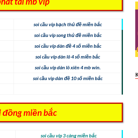
phát tài mb vip
soi cầu víp bạch thủ đề miền bắc
soi cầu víp song thủ đề miền bắc
soi cầu víp dàn đề 4 số miền bắc
soi cầu víp dàn lô 4 số miền bắc
soi cầu víp dàn lô xiên 4 mb win.
soi cầu vip dàn đề 10 số miền bắc
ội đồng miền bắc
soi cầu víp 3 càng miền bắc