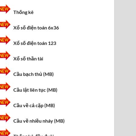
Thống kê
Xổ số điện toán 6x36
Xổ số điện toán 123
Xổ số thần tài
Cầu bạch thủ (MB)
Cầu lật liên tục (MB)
Cầu về cả cặp (MB)
Cầu về nhiều nháy (MB)