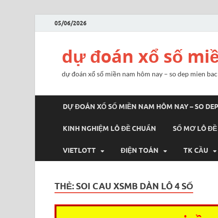
05/06/2026
dự đoán xổ số mi
dự đoán xổ số miền nam hôm nay – so dep mien bac
DỰ ĐOÁN XỔ SỐ MIỀN NAM HÔM NAY – SO DEP
KINH NGHIỆM LÔ ĐỀ CHUẨN
SỔ MƠ LÔ ĐỀ
VIETLOTT
ĐIỆN TOÁN
TK CẦU
THẺ:
SOI CAU XSMB DÀN LÔ 4 SỐ