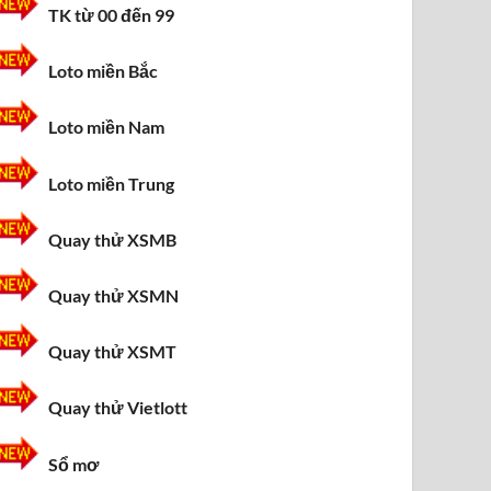
TK từ 00 đến 99
Loto miền Bắc
Loto miền Nam
Loto miền Trung
Quay thử XSMB
Quay thử XSMN
Quay thử XSMT
Quay thử Vietlott
Sổ mơ