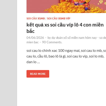
SOI CẦU XSMB
/
SOI CẦU XSMB VÍP
kết quả xs soi cầu víp lô 4 con miền
bắc
04/06/2026
-
by
dự đoán xổ số miền nam hôm nay - so d
mien bac
-
90 Comments.
soi cau lo chinh xac 100 ngay mai, soi cau lo mb, s
cau lo, cầu lô, bao lô là gì, soi cau lo vip, soi lo mb,
dan lo …
READ MORE