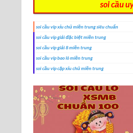
soi cầu u
soi cầu víp xỉu chủ miền trung siêu chuẩn
soi cầu víp giải đặc biệt miền trung
soi cầu víp giải 8 miền trung
soi cầu víp bao lô miền trung
soi cầu víp cặp xỉu chủ miền trung