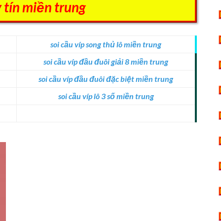
y tín miền trung
soi cầu víp song thủ lô miền trung
soi cầu víp đầu đuôi giải 8 miền trung
soi cầu víp đầu đuôi đặc biệt miền trung
soi cầu víp lô 3 số miền trung