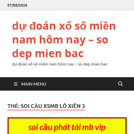
07/08/2026
dự đoán xổ số miền
nam hôm nay – so
dep mien bac
dự đoán xổ số miền nam hôm nay – so dep mien bac
MAIN MENU
THẺ:
SOI CẦU XSMB LÔ XIÊN 3
soi cầu phát tài mb vip