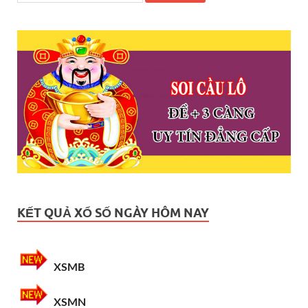
KẾT QUẢ XỔ SỐ NGÀY HÔM NAY
XSMB
XSMN