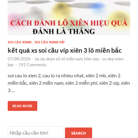
SOI CẦU XSMB
/
SOI CẦU XSMB VÍP
kết quả xs soi cầu víp xiên 3 lô miền bắc
07/08/2026
-
by
dự đoán xổ số miền nam hôm nay - so dep mien
bac
-
192 Comments.
soi cau lo xien 2, cau lo ra nhieu nhat, xiên 2 mb, xiên 2
miền bắc, xiên 2 miền nam, xiên 2 miễn phí, xiên 2 vip, xiên
3 …
READ MORE
SEARCH