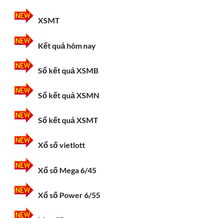
XSMT
Kết quả hôm nay
Sổ kết quả XSMB
Sổ kết quả XSMN
Sổ kết quả XSMT
Xổ số vietlott
Xổ số Mega 6/45
Xổ số Power 6/55