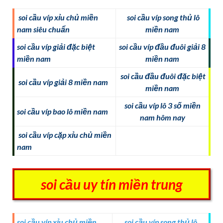
soi cầu víp xỉu chủ miền
soi cầu víp song thủ lô
nam siêu chuẩn
miền nam
soi cầu víp giải đặc biệt
soi cầu víp đầu đuôi giải 8
miền nam
miền nam
soi cầu đầu đuôi đặc biệt
soi cầu víp giải 8 miền nam
miền nam
soi cầu víp lô 3 số miền
soi cầu víp bao lô miền nam
nam hôm nay
soi cầu víp cặp xỉu chủ miền
nam
soi cầu uy tín miền trung
soi cầu víp xỉu chủ miền
soi cầu víp song thủ lô