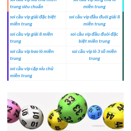
trung siêu chuẩn
miền trung
soi cầu víp giải đặc biệt
soi cầu víp đầu đuôi giải 8
miền trung
miền trung
soi cầu víp giải 8 miền
soi cầu víp đầu đuôi đặc
trung
biệt miền trung
soi cầu víp bao lô miền
soi cầu víp lô 3 số miền
trung
trung
soi cầu víp cặp xỉu chủ
miền trung