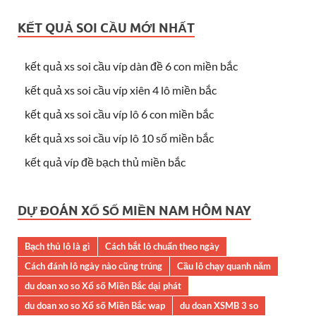
KẾT QUẢ SOI CẦU MỚI NHẤT
kết quả xs soi cầu víp dàn đề 6 con miền bắc
kết quả xs soi cầu víp xiên 4 lô miền bắc
kết quả xs soi cầu víp lô 6 con miền bắc
kết quả xs soi cầu víp lô 10 số miền bắc
kết quả víp đề bạch thủ miền bắc
DỰ ĐOÁN XỔ SỐ MIỀN NAM HÔM NAY
Bạch thủ lô là gì
Cách bắt lô chuẩn theo ngày
Cách đánh lô ngày nào cũng trúng
Cầu lô chạy quanh năm
du doan xo so Xổ số Miền Bắc dại phát
du doan xo so Xổ số Miền Bắc wap
du doan XSMB 3 so