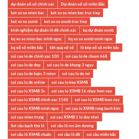
dự đoán xổ số chính xác
Dự đoán xổ số miền Bắc
ket xo so mien bac
ket xo so mien bac truc tiep
ket xo so xsmb
ket xo so xsmb truc tiep
kinh nghiệm dự đoán lô đề chính xác
kq dự đoán xsmb
kq xo so mien bac minh ngoc
kq xo so xsmb minh ngoc
kq xổ số miền bắc
kết quả xổ số
lô kép xổ số miền bắc
soi cau lo de chinh xac 100
soi cau lo de chuan 668
soi cau lo de dep
soi cau lo de khung 3 ngay
soi cau lo de kqxs 3 mien
soi cau lo de mt
soi cau lo de online
soi cau lo kep XSMB
soi cau lo XSMB 3s
soi cau lo XSMB 16 nhay hom nay
soi cau lo XSMB chinh xac 1160
soi cau lo XSMB hom nay
soi cau lo XSMB minh ngoc
soi cau lo XSMB rong bach kim
soi cau mien trung
soi cau XSMB 1 lo duy nhat
Soi cầu bạch thủ lô
soi cầu lô mn âm dương
soi cầu lô XSMB chuẩn
soi cầu lô đề
soi cầu miền bắc