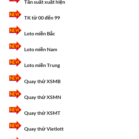
Tần suất xuất hiện
TK từ 00 đến 99
Loto miền Bắc
Loto miền Nam
Loto miền Trung
Quay thử XSMB
Quay thử XSMN
Quay thử XSMT
Quay thử Vietlott