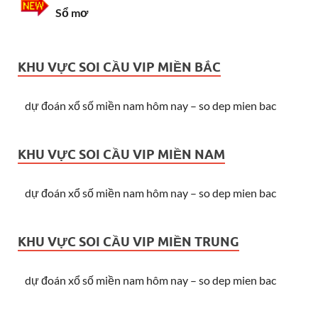
Sổ mơ
KHU VỰC SOI CẦU VIP MIỀN BẮC
dự đoán xổ số miền nam hôm nay – so dep mien bac
KHU VỰC SOI CẦU VIP MIỀN NAM
dự đoán xổ số miền nam hôm nay – so dep mien bac
KHU VỰC SOI CẦU VIP MIỀN TRUNG
dự đoán xổ số miền nam hôm nay – so dep mien bac