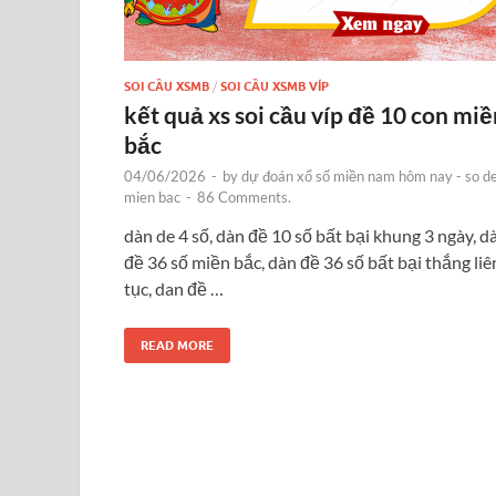
SOI CẦU XSMB
/
SOI CẦU XSMB VÍP
kết quả xs soi cầu víp đề 10 con miề
bắc
04/06/2026
-
by
dự đoán xổ số miền nam hôm nay - so d
mien bac
-
86 Comments.
dàn de 4 số, dàn đề 10 số bất bại khung 3 ngày, d
đề 36 số miền bắc, dàn đề 36 số bất bại thắng liê
tục, dan đề …
READ MORE