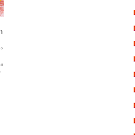
n
ep
àn
n