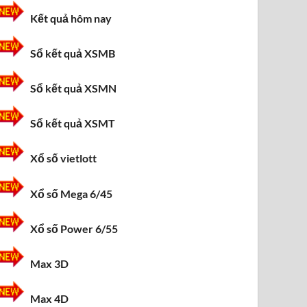
Kết quả hôm nay
Sổ kết quả XSMB
Sổ kết quả XSMN
Sổ kết quả XSMT
Xổ số vietlott
Xổ số Mega 6/45
Xổ số Power 6/55
Max 3D
Max 4D