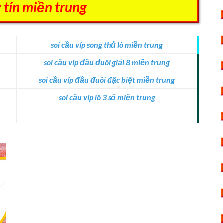
y tín miền trung
soi cầu víp song thủ lô miền trung
soi cầu víp đầu đuôi giải 8 miền trung
soi cầu víp đầu đuôi đặc biệt miền trung
soi cầu víp lô 3 số miền trung