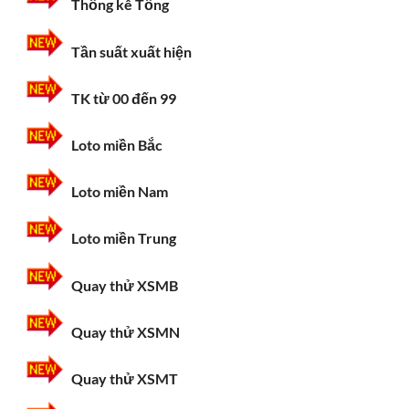
Thống kê Tổng
Tần suất xuất hiện
TK từ 00 đến 99
Loto miền Bắc
Loto miền Nam
Loto miền Trung
Quay thử XSMB
Quay thử XSMN
Quay thử XSMT