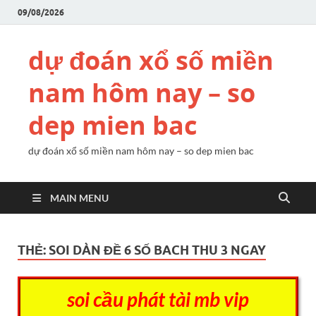
09/08/2026
dự đoán xổ số miền
nam hôm nay – so
dep mien bac
dự đoán xổ số miền nam hôm nay – so dep mien bac
MAIN MENU
THẺ:
SOI DÀN ĐỀ 6 SỐ BACH THU 3 NGAY
soi cầu phát tài mb vip