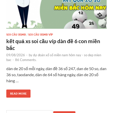
SOI CẦU XSMB
/
SOI CẦU XSMB VÍP
kết quả xs soi cầu víp dàn đề 6 con miền
bắc
09/08/2026
-
by
dự đoán xổ số miền nam hôm nay - so dep mien
bac
-
86 Comments.
dàn de 20 số mỗi ngày, dàn đề 36 số 247, dan de 50 so, dan
36 so, taodande, dàn de 64 số hàng ngày, dàn de 20 số
hàng …
READ MORE