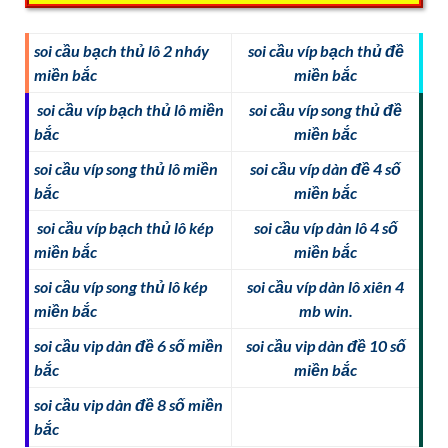
soi cầu bạch thủ lô 2 nháy
soi cầu víp bạch thủ đề
miền bắc
miền bắc
soi cầu víp bạch thủ lô miền
soi cầu víp song thủ đề
bắc
miền bắc
soi cầu víp song thủ lô miền
soi cầu víp dàn đề 4 số
bắc
miền bắc
soi cầu víp bạch thủ lô kép
soi cầu víp dàn lô 4 số
miền bắc
miền bắc
soi cầu víp song thủ lô kép
soi cầu víp dàn lô xiên 4
miền bắc
mb win.
soi cầu vip dàn đề 6 số miền
soi cầu vip dàn đề 10 số
bắc
miền bắc
soi cầu vip dàn đề 8 số miền
bắc