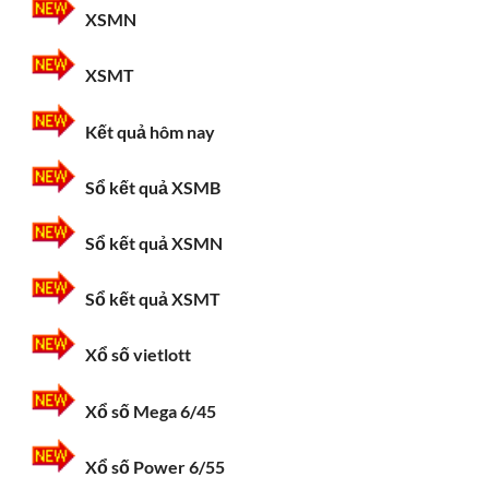
XSMN
XSMT
Kết quả hôm nay
Sổ kết quả XSMB
Sổ kết quả XSMN
Sổ kết quả XSMT
Xổ số vietlott
Xổ số Mega 6/45
Xổ số Power 6/55