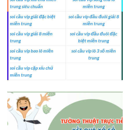
trung siêu chuẩn
miền trung
soi cầu víp giải đặc biệt
soi cầu víp đầu đuôi giải 8
miền trung
miền trung
soi cầu víp giải 8 miền
soi cầu víp đầu đuôi đặc
trung
biệt miền trung
soi cầu víp bao lô miền
soi cầu víp lô 3 số miền
trung
trung
soi cầu víp cặp xỉu chủ
miền trung