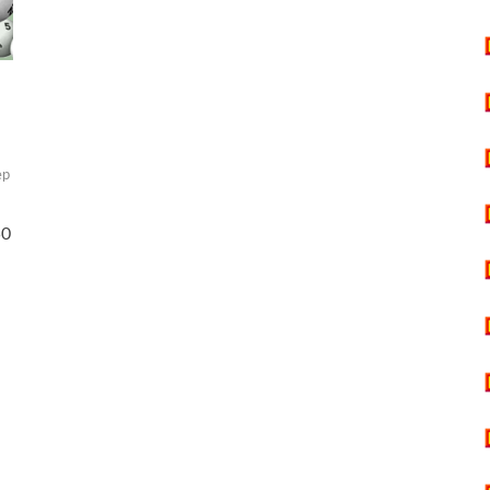
ep
50