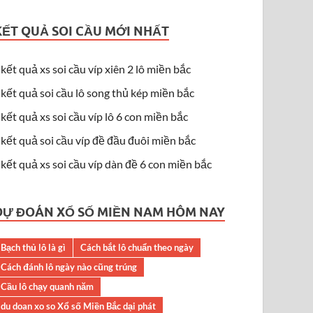
KẾT QUẢ SOI CẦU MỚI NHẤT
kết quả xs soi cầu víp xiên 2 lô miền bắc
kết quả soi cầu lô song thủ kép miền bắc
kết quả xs soi cầu víp lô 6 con miền bắc
kết quả soi cầu víp đề đầu đuôi miền bắc
kết quả xs soi cầu víp dàn đề 6 con miền bắc
DỰ ĐOÁN XỔ SỐ MIỀN NAM HÔM NAY
Bạch thủ lô là gì
Cách bắt lô chuẩn theo ngày
Cách đánh lô ngày nào cũng trúng
Cầu lô chạy quanh năm
du doan xo so Xổ số Miền Bắc dại phát