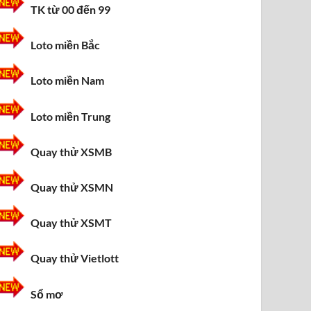
TK từ 00 đến 99
Loto miền Bắc
Loto miền Nam
Loto miền Trung
Quay thử XSMB
Quay thử XSMN
Quay thử XSMT
Quay thử Vietlott
Sổ mơ