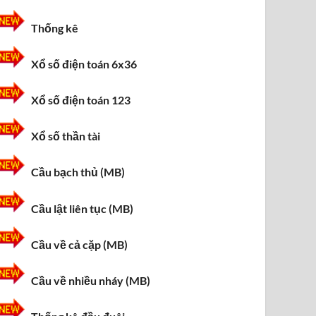
Thống kê
Xổ số điện toán 6x36
Xổ số điện toán 123
Xổ số thần tài
Cầu bạch thủ (MB)
Cầu lật liên tục (MB)
Cầu về cả cặp (MB)
Cầu về nhiều nháy (MB)