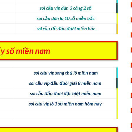
soi cầu víp dàn 3 càng 2 số
soi cầu dàn lô 10 số miền bắc
soi cầu đề đầu đuôi miền bắc
lấy số miền nam
soi cầu víp song thủ lô miền nam
soi cầu víp đầu đuôi giải 8 miền nam
soi cầu đầu đuôi đặc biệt miền nam
soi cầu víp lô 3 số miền nam hôm nay