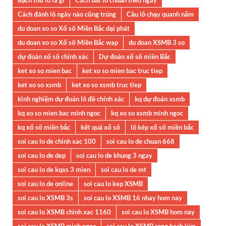
Cách đánh lô ngày nào cũng trúng
Cầu lô chạy quanh năm
du doan xo so Xổ số Miền Bắc dại phát
du doan xo so Xổ số Miền Bắc wap
du doan XSMB 3 so
dự đoán xổ số chính xác
Dự đoán xổ số miền Bắc
ket xo so mien bac
ket xo so mien bac truc tiep
ket xo so xsmb
ket xo so xsmb truc tiep
kinh nghiệm dự đoán lô đề chính xác
kq dự đoán xsmb
kq xo so mien bac minh ngoc
kq xo so xsmb minh ngoc
kq xổ số miền bắc
kết quả xổ số
lô kép xổ số miền bắc
soi cau lo de chinh xac 100
soi cau lo de chuan 668
soi cau lo de dep
soi cau lo de khung 3 ngay
soi cau lo de kqxs 3 mien
soi cau lo de mt
soi cau lo de online
soi cau lo kep XSMB
soi cau lo XSMB 3s
soi cau lo XSMB 16 nhay hom nay
soi cau lo XSMB chinh xac 1160
soi cau lo XSMB hom nay
soi cau lo XSMB minh ngoc
soi cau lo XSMB rong bach kim