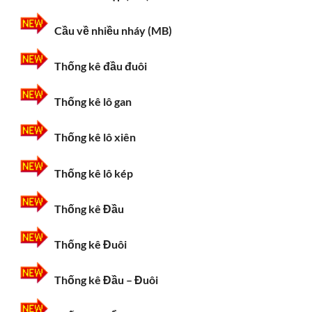
Cầu về nhiều nháy (MB)
Thống kê đầu đuôi
Thống kê lô gan
Thống kê lô xiên
Thống kê lô kép
Thống kê Đầu
Thống kê Đuôi
Thống kê Đầu – Đuôi