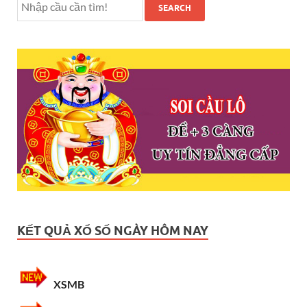
SEARCH
KẾT QUẢ XỔ SỐ NGÀY HÔM NAY
XSMB