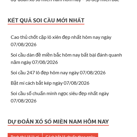
KẾT QUẢ SOI CẦU MỚI NHẤT
Cao thủ chốt cặp lô xiên đẹp nhất hôm nay ngày
07/08/2026
Soi cầu dàn đề miền bắc hôm nay bất bại đánh quanh
năm ngày 07/08/2026
Soi cầu 247 lô đẹp hôm nay ngày 07/08/2026
Bật mí cách bắt kép ngày 07/08/2026
Soi cầu số chuẩn minh ngọc siêu đẹp nhất ngày
07/08/2026
DỰ ĐOÁN XỔ SỐ MIỀN NAM HÔM NAY
Bạch thủ lô là gì
Cách bắt lô chuẩn theo ngày