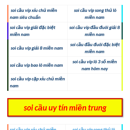
soi cầu víp xỉu chủ miền
soi cầu víp song thủ lô
nam siêu chuẩn
miền nam
soi cầu víp giải đặc biệt
soi cầu víp đầu đuôi giải 8
miền nam
miền nam
soi cầu đầu đuôi đặc biệt
soi cầu víp giải 8 miền nam
miền nam
soi cầu víp lô 3 số miền
soi cầu víp bao lô miền nam
nam hôm nay
soi cầu víp cặp xỉu chủ miền
nam
soi cầu uy tín miền trung
soi cầu víp xỉu chủ miền
soi cầu víp song thủ lô