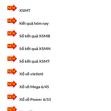
XSMT
Kết quả hôm nay
Sổ kết quả XSMB
Sổ kết quả XSMN
Sổ kết quả XSMT
Xổ số vietlott
Xổ số Mega 6/45
Xổ số Power 6/55