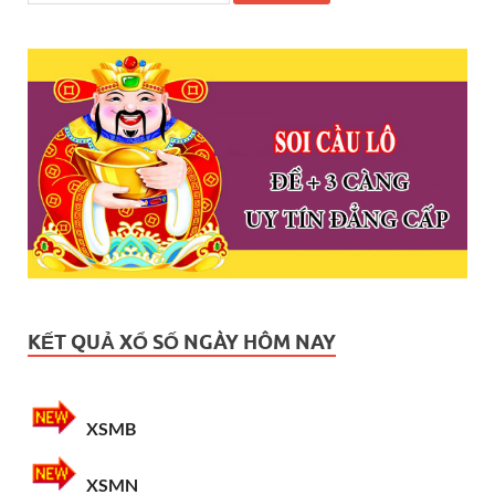
KẾT QUẢ XỔ SỐ NGÀY HÔM NAY
XSMB
XSMN