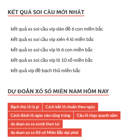
KẾT QUẢ SOI CẦU MỚI NHẤT
kết quả xs soi cầu víp dàn đề 6 con miền bắc
kết quả xs soi cầu víp xiên 4 lô miền bắc
kết quả xs soi cầu víp lô 6 con miền bắc
kết quả xs soi cầu víp lô 10 số miền bắc
kết quả víp đề bạch thủ miền bắc
DỰ ĐOÁN XỔ SỐ MIỀN NAM HÔM NAY
Bạch thủ lô là gì
Cách bắt lô chuẩn theo ngày
Cách đánh lô ngày nào cũng trúng
Cầu lô chạy quanh năm
du doan xo so xsmb than tai
du doan xo so Xổ số Miền Bắc dại phát