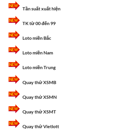
Tần suất xuất hiện
TK từ 00 đến 99
Loto miền Bắc
Loto miền Nam
Loto miền Trung
Quay thử XSMB
Quay thử XSMN
Quay thử XSMT
Quay thử Vietlott