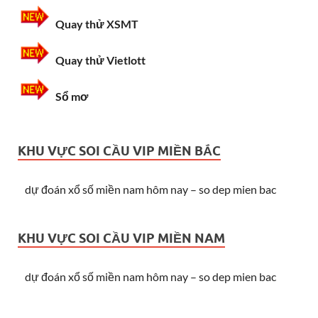
Quay thử XSMT
Quay thử Vietlott
Sổ mơ
KHU VỰC SOI CẦU VIP MIỀN BẮC
dự đoán xổ số miền nam hôm nay – so dep mien bac
KHU VỰC SOI CẦU VIP MIỀN NAM
dự đoán xổ số miền nam hôm nay – so dep mien bac