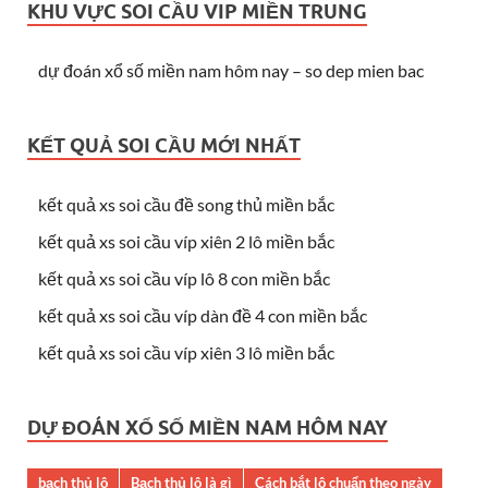
KHU VỰC SOI CẦU VIP MIỀN TRUNG
dự đoán xổ số miền nam hôm nay – so dep mien bac
KẾT QUẢ SOI CẦU MỚI NHẤT
kết quả xs soi cầu đề song thủ miền bắc
kết quả xs soi cầu víp xiên 2 lô miền bắc
kết quả xs soi cầu víp lô 8 con miền bắc
kết quả xs soi cầu víp dàn đề 4 con miền bắc
kết quả xs soi cầu víp xiên 3 lô miền bắc
DỰ ĐOÁN XỔ SỐ MIỀN NAM HÔM NAY
bạch thủ lô
Bạch thủ lô là gì
Cách bắt lô chuẩn theo ngày