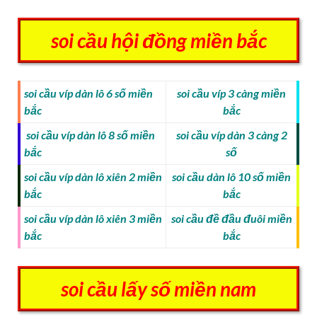
soi cầu hội đồng miền bắc
soi cầu víp dàn lô 6 số miền
soi cầu víp 3 càng miền
bắc
bắc
soi cầu víp dàn lô 8 số miền
soi cầu víp dàn 3 càng 2
bắc
số
soi cầu víp dàn lô xiên 2 miền
soi cầu dàn lô 10 số miền
bắc
bắc
soi cầu víp dàn lô xiên 3 miền
soi cầu đề đầu đuôi miền
bắc
bắc
soi cầu lấy số miền nam