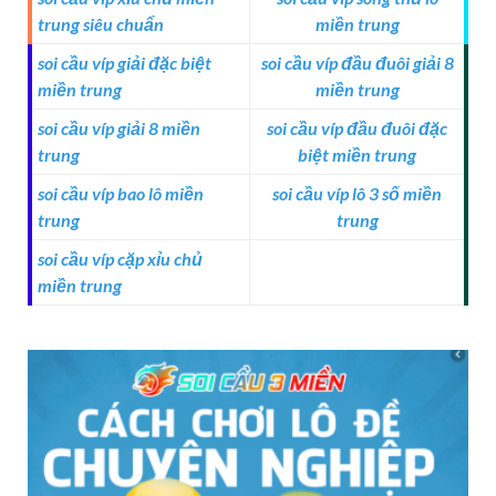
trung siêu chuẩn
miền trung
soi cầu víp giải đặc biệt
soi cầu víp đầu đuôi giải 8
miền trung
miền trung
soi cầu víp giải 8 miền
soi cầu víp đầu đuôi đặc
trung
biệt miền trung
soi cầu víp bao lô miền
soi cầu víp lô 3 số miền
trung
trung
soi cầu víp cặp xỉu chủ
miền trung