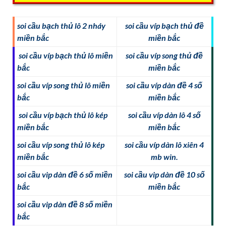
soi cầu bạch thủ lô 2 nháy
soi cầu víp bạch thủ đề
miền bắc
miền bắc
soi cầu víp bạch thủ lô miền
soi cầu víp song thủ đề
bắc
miền bắc
soi cầu víp song thủ lô miền
soi cầu víp dàn đề 4 số
bắc
miền bắc
soi cầu víp bạch thủ lô kép
soi cầu víp dàn lô 4 số
miền bắc
miền bắc
soi cầu víp song thủ lô kép
soi cầu víp dàn lô xiên 4
miền bắc
mb win.
soi cầu vip dàn đề 6 số miền
soi cầu vip dàn đề 10 số
bắc
miền bắc
soi cầu vip dàn đề 8 số miền
bắc