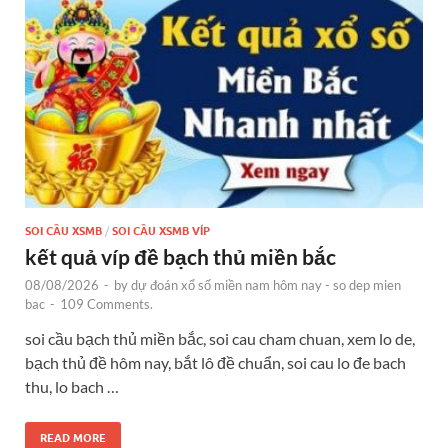
SOI CẦU XSMB
/
SOI CẦU XSMB VÍP
kết quả víp đề bạch thủ miền bắc
08/08/2026
-
by
dự đoán xổ số miền nam hôm nay - so dep mien
bac
-
109 Comments.
soi cầu bạch thủ miền bắc, soi cau cham chuan, xem lo de,
bạch thủ đề hôm nay, bắt lô đề chuẩn, soi cau lo đe bach
thu, lo bach …
READ MORE