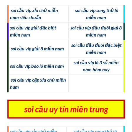
soi cầu víp xỉu chủ miền
soi cầu víp song thủ lô
nam siêu chuẩn
miền nam
soi cầu víp giải đặc biệt
soi cầu víp đầu đuôi giải 8
miền nam
miền nam
soi cầu đầu đuôi đặc biệt
soi cầu víp giải 8 miền nam
miền nam
soi cầu víp lô 3 số miền
soi cầu víp bao lô miền nam
nam hôm nay
soi cầu víp cặp xỉu chủ miền
nam
soi cầu uy tín miền trung
soi cầu víp xỉu chủ miền
soi cầu víp song thủ lô