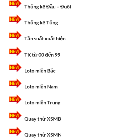
Thống kê Đầu – Đuôi
Thống kê Tổng
Tần suất xuất hiện
TK từ 00 đến 99
Loto miền Bắc
Loto miền Nam
Loto miền Trung
Quay thử XSMB
Quay thử XSMN