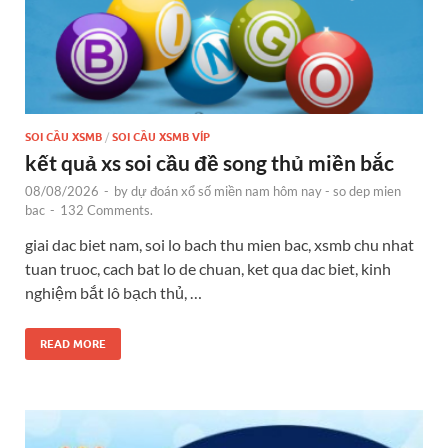
SOI CẦU XSMB
/
SOI CẦU XSMB VÍP
kết quả xs soi cầu đề song thủ miền bắc
08/08/2026
-
by
dự đoán xổ số miền nam hôm nay - so dep mien
bac
-
132 Comments.
giai dac biet nam, soi lo bach thu mien bac, xsmb chu nhat
tuan truoc, cach bat lo de chuan, ket qua dac biet, kinh
nghiệm bắt lô bạch thủ, …
READ MORE