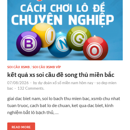
SOI CẦU XSMB
/
SOI CẦU XSMB VÍP
kết quả xs soi cầu đề song thủ miền bắc
07/08/2026
-
by
dự đoán xổ số miền nam hôm nay - so dep mien
bac
-
132 Comments.
giai dac biet nam, soi lo bach thu mien bac, xsmb chu nhat
tuan truoc, cach bat lo de chuan, ket qua dac biet, kinh
nghiệm bắt lô bạch thủ, …
READ MORE