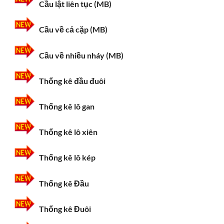
Cầu lật liên tục (MB)
Cầu về cả cặp (MB)
Cầu về nhiều nháy (MB)
Thống kê đầu đuôi
Thống kê lô gan
Thống kê lô xiên
Thống kê lô kép
Thống kê Đầu
Thống kê Đuôi