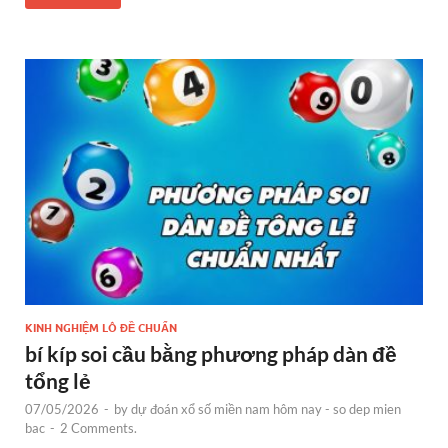
KINH NGHIỆM LÔ ĐỀ CHUẨN
bí kíp soi cầu bằng phương pháp dàn đề
tổng lẻ
07/05/2026
-
by
dự đoán xổ số miền nam hôm nay - so dep mien
bac
-
2 Comments.