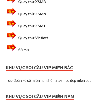
Quay thử XSMB
Quay thử XSMN
Quay thử XSMT
Quay thử Vietlott
Sổ mơ
KHU VỰC SOI CẦU VIP MIỀN BẮC
dự đoán xổ số miền nam hôm nay – so dep mien bac
KHU VỰC SOI CẦU VIP MIỀN NAM