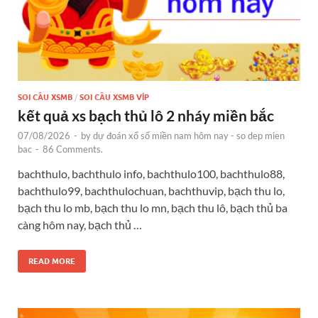
SOI CẦU XSMB
/
SOI CẦU XSMB VÍP
kết quả xs bạch thủ lô 2 nháy miền bắc
07/08/2026
-
by
dự đoán xổ số miền nam hôm nay - so dep mien
bac
-
86 Comments.
bachthulo, bachthulo info, bachthulo100, bachthulo88,
bachthulo99, bachthulochuan, bachthuvip, bạch thu lo,
bạch thu lo mb, bạch thu lo mn, bạch thu lô, bạch thủ ba
càng hôm nay, bạch thủ …
READ MORE