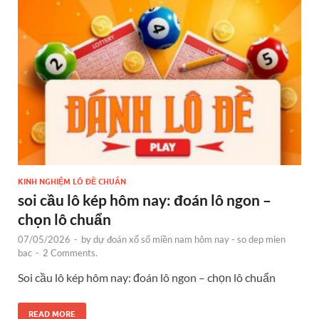
KINH NGHIỆM LÔ ĐỀ CHUẨN
soi cầu lô kép hôm nay: đoán lô ngon –
chọn lô chuẩn
07/05/2026
-
by
dự đoán xổ số miền nam hôm nay - so dep mien
bac
-
2 Comments.
Soi cầu lô kép hôm nay: đoán lô ngon – chọn lô chuẩn
READ MORE