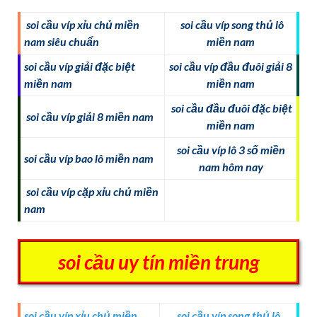
soi cầu víp xỉu chủ miền
soi cầu víp song thủ lô
nam siêu chuẩn
miền nam
soi cầu víp giải đặc biệt
soi cầu víp đầu đuôi giải 8
miền nam
miền nam
soi cầu đầu đuôi đặc biệt
soi cầu víp giải 8 miền nam
miền nam
soi cầu víp lô 3 số miền
soi cầu víp bao lô miền nam
nam hôm nay
soi cầu víp cặp xỉu chủ miền
nam
soi cầu uy tín miền trung
soi cầu víp xỉu chủ miền
soi cầu víp song thủ lô