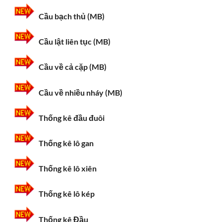
Cầu bạch thủ (MB)
Cầu lật liên tục (MB)
Cầu về cả cặp (MB)
Cầu về nhiều nháy (MB)
Thống kê đầu đuôi
Thống kê lô gan
Thống kê lô xiên
Thống kê lô kép
Thống kê Đầu