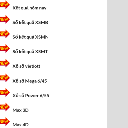
Kết quả hôm nay
Sổ kết quả XSMB
Sổ kết quả XSMN
Sổ kết quả XSMT
Xổ số vietlott
Xổ số Mega 6/45
Xổ số Power 6/55
Max 3D
Max 4D