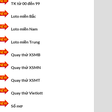
TK từ 00 đến 99
Loto miền Bắc
Loto miền Nam
Loto miền Trung
Quay thử XSMB
Quay thử XSMN
Quay thử XSMT
Quay thử Vietlott
Sổ mơ