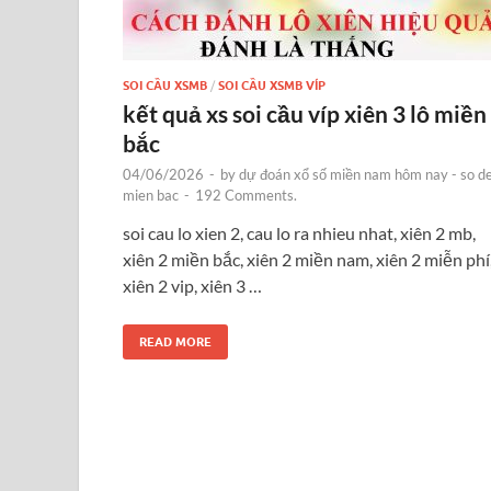
SOI CẦU XSMB
/
SOI CẦU XSMB VÍP
kết quả xs soi cầu víp xiên 3 lô miền
bắc
04/06/2026
-
by
dự đoán xổ số miền nam hôm nay - so d
mien bac
-
192 Comments.
soi cau lo xien 2, cau lo ra nhieu nhat, xiên 2 mb,
xiên 2 miền bắc, xiên 2 miền nam, xiên 2 miễn phí
xiên 2 vip, xiên 3 …
READ MORE