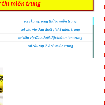
y tín miền trung
soi cầu víp song thủ lô miền trung
soi cầu víp đầu đuôi giải 8 miền trung
soi cầu víp đầu đuôi đặc biệt miền trung
soi cầu víp lô 3 số miền trung