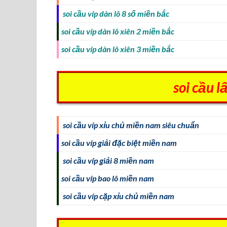
soi cầu víp dàn lô 8 số miền bắc
soi cầu víp dàn lô xiên 2 miền bắc
soi cầu víp dàn lô xiên 3 miền bắc
soi cầu 
soi cầu víp xỉu chủ miền nam siêu chuẩn
soi cầu víp giải đặc biệt miền nam
soi cầu víp giải 8 miền nam
soi cầu víp bao lô miền nam
soi cầu víp cặp xỉu chủ miền nam