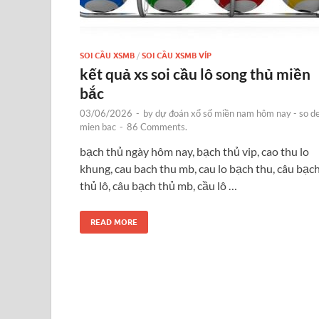
SOI CẦU XSMB
/
SOI CẦU XSMB VÍP
kết quả xs soi cầu lô song thủ miền
bắc
03/06/2026
-
by
dự đoán xổ số miền nam hôm nay - so d
mien bac
-
86 Comments.
bạch thủ ngày hôm nay, bạch thủ vip, cao thu lo
khung, cau bach thu mb, cau lo bạch thu, câu bạc
thủ lô, câu bạch thủ mb, cầu lô …
READ MORE