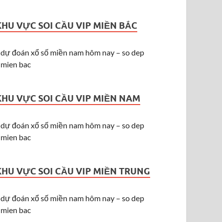
KHU VỰC SOI CẦU VIP MIỀN BẮC
dự đoán xổ số miền nam hôm nay – so dep
mien bac
KHU VỰC SOI CẦU VIP MIỀN NAM
dự đoán xổ số miền nam hôm nay – so dep
mien bac
KHU VỰC SOI CẦU VIP MIỀN TRUNG
dự đoán xổ số miền nam hôm nay – so dep
mien bac