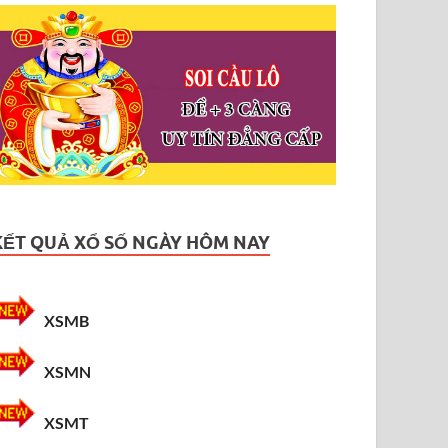
KẾT QUẢ XỔ SỐ NGÀY HÔM NAY
XSMB
XSMN
XSMT