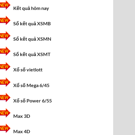
Kết quả hôm nay
Sổ kết quả XSMB
Sổ kết quả XSMN
Sổ kết quả XSMT
Xổ số vietlott
Xổ số Mega 6/45
Xổ số Power 6/55
Max 3D
Max 4D