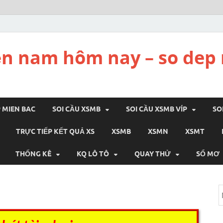
ền nam hôm nay – so dep
 MIEN BAC
SOI CẦU XSMB
SOI CẦU XSMB VÍP
SO
TRỰC TIẾP KẾT QUẢ XS
XSMB
XSMN
XSMT
THỐNG KÊ
KQ LÔ TÔ
QUAY THỬ
SỔ MƠ