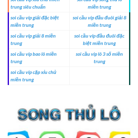
trung siêu chuẩn
miền trung
soi cầu víp giải đặc biệt
soi cầu víp đầu đuôi giải 8
miền trung
miền trung
soi cầu víp giải 8 miền
soi cầu víp đầu đuôi đặc
trung
biệt miền trung
soi cầu víp bao lô miền
soi cầu víp lô 3 số miền
trung
trung
soi cầu víp cặp xỉu chủ
miền trung