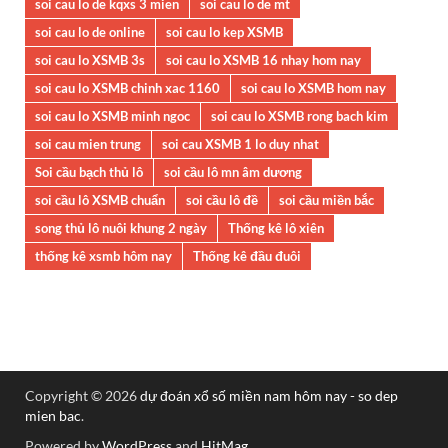
soi cau lo de kqxs 3 mien
soi cau lo de mt
soi cau lo de online
soi cau lo kep XSMB
soi cau lo XSMB 3s
soi cau lo XSMB 16 nhay hom nay
soi cau lo XSMB chinh xac 1160
soi cau lo XSMB hom nay
soi cau lo XSMB minh ngoc
soi cau lo XSMB rong bach kim
soi cau mien trung
soi cau XSMB 1 lo duy nhat
Soi cầu bạch thủ lô
soi cầu lô mn âm dương
soi cầu lô XSMB chuẩn
soi cầu lô đề
soi cầu miền bắc
song thủ lô nuôi khung 2 ngày
Thống kê lô xiên
thống kê xsmb hôm nay
Thống kê đầu đuôi
Copyright © 2026
dự đoán xổ số miền nam hôm nay - so dep
mien bac
.
Powered by
WordPress
and
HitMag
.