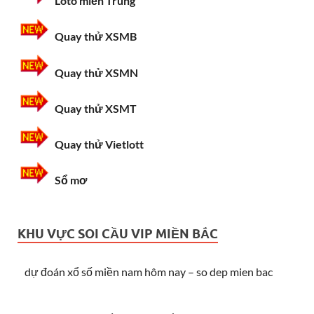
Loto miền Trung
Quay thử XSMB
Quay thử XSMN
Quay thử XSMT
Quay thử Vietlott
Sổ mơ
KHU VỰC SOI CẦU VIP MIỀN BẮC
dự đoán xổ số miền nam hôm nay – so dep mien bac