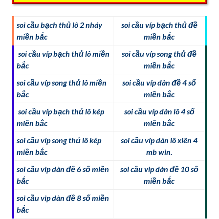
soi cầu bạch thủ lô 2 nháy
soi cầu víp bạch thủ đề
miền bắc
miền bắc
soi cầu víp bạch thủ lô miền
soi cầu víp song thủ đề
bắc
miền bắc
soi cầu víp song thủ lô miền
soi cầu víp dàn đề 4 số
bắc
miền bắc
soi cầu víp bạch thủ lô kép
soi cầu víp dàn lô 4 số
miền bắc
miền bắc
soi cầu víp song thủ lô kép
soi cầu víp dàn lô xiên 4
miền bắc
mb win.
soi cầu vip dàn đề 6 số miền
soi cầu vip dàn đề 10 số
bắc
miền bắc
soi cầu vip dàn đề 8 số miền
bắc