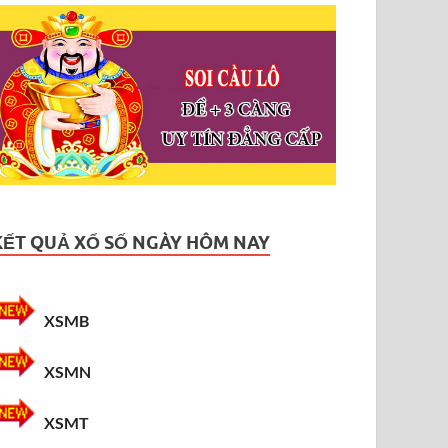
KẾT QUẢ XỔ SỐ NGÀY HÔM NAY
XSMB
XSMN
XSMT