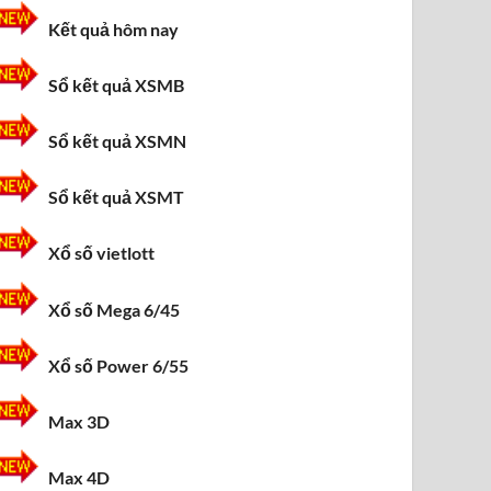
Kết quả hôm nay
Sổ kết quả XSMB
Sổ kết quả XSMN
Sổ kết quả XSMT
Xổ số vietlott
Xổ số Mega 6/45
Xổ số Power 6/55
Max 3D
Max 4D