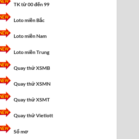
TK từ 00 đến 99
Loto miền Bắc
Loto miền Nam
Loto miền Trung
Quay thử XSMB
Quay thử XSMN
Quay thử XSMT
Quay thử Vietlott
Sổ mơ