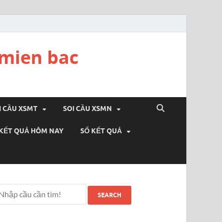
 mien bac
I CẦU XSMT
SOI CẦU XSMN
KẾT QUẢ HÔM NAY
SỔ KẾT QUẢ
SEARCH