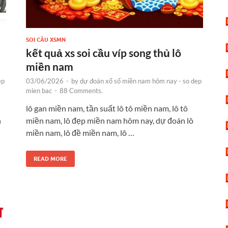
SOI CẦU XSMN
kết quả xs soi cầu víp song thủ lô
miền nam
ep
03/06/2026
-
by
dự đoán xổ số miền nam hôm nay - so dep
mien bac
-
88 Comments.
lô gan miền nam, tần suất lô tô miền nam, lô tô
h
miền nam, lô đẹp miền nam hôm nay, dự đoán lô
miền nam, lô đề miền nam, lô …
READ MORE