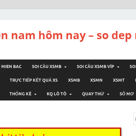
ền nam hôm nay – so dep
 MIEN BAC
SOI CẦU XSMB
SOI CẦU XSMB VÍP
SO
TRỰC TIẾP KẾT QUẢ XS
XSMB
XSMN
XSMT
THỐNG KÊ
KQ LÔ TÔ
QUAY THỬ
SỔ MƠ