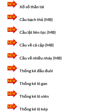
Xổ số thần tài
Cầu bạch thủ (MB)
Cầu lật liên tục (MB)
Cầu về cả cặp (MB)
Cầu về nhiều nháy (MB)
Thống kê đầu đuôi
Thống kê lô gan
Thống kê lô xiên
Thống kê lô kép