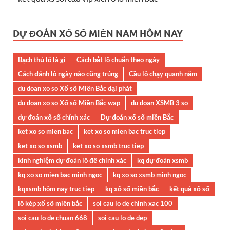
DỰ ĐOÁN XỔ SỐ MIỀN NAM HÔM NAY
Bạch thủ lô là gì
Cách bắt lô chuẩn theo ngày
Cách đánh lô ngày nào cũng trúng
Cầu lô chạy quanh năm
du doan xo so Xổ số Miền Bắc dại phát
du doan xo so Xổ số Miền Bắc wap
du doan XSMB 3 so
dự đoán xổ số chính xác
Dự đoán xổ số miền Bắc
ket xo so mien bac
ket xo so mien bac truc tiep
ket xo so xsmb
ket xo so xsmb truc tiep
kinh nghiệm dự đoán lô đề chính xác
kq dự đoán xsmb
kq xo so mien bac minh ngoc
kq xo so xsmb minh ngoc
kqxsmb hôm nay truc tiep
kq xổ số miền bắc
kết quả xổ số
lô kép xổ số miền bắc
soi cau lo de chinh xac 100
soi cau lo de chuan 668
soi cau lo de dep