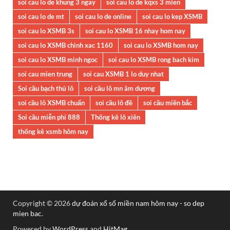
soi cau lo de khung 3 ngay
soi cau lo de kqxs 3 mien
soi cau lo de mt
soi cau lo de online
soi cau lo kep XSMB
soi cau lo XSMB 3s
soi cau lo XSMB 16 nhay hom nay
soi cau lo XSMB chinh xac 1160
soi cau lo XSMB hom nay
soi cau lo XSMB minh ngoc
soi cau lo XSMB rong bach kim
soi cau mien trung
soi cau XSMB 1 lo duy nhat
Soi cầu bạch thủ lô
soi cầu lô mn âm dương
soi cầu lô XSMB chuẩn
soi cầu lô đề
soi cầu miền bắc
Soi cầu miễn phí 888
Thống kê lô xiên
thống kê xsmb hôm nay
Copyright © 2026
dự đoán xổ số miền nam hôm nay - so dep
mien bac
.
Powered by
WordPress
and
HitMag
.