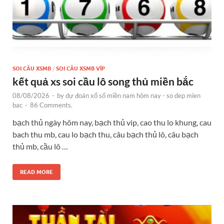
SOI CẦU XSMB
/
SOI CẦU XSMB VÍP
kết quả xs soi cầu lô song thủ miền bắc
08/08/2026
-
by
dự đoán xổ số miền nam hôm nay - so dep mien
bac
-
86 Comments.
bạch thủ ngày hôm nay, bạch thủ vip, cao thu lo khung, cau
bach thu mb, cau lo bạch thu, câu bạch thủ lô, câu bạch
thủ mb, cầu lô …
READ MORE