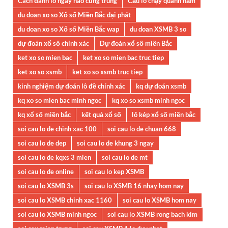
Cách đánh lô ngày nào cũng trúng
Cầu lô chạy quanh năm
du doan xo so Xổ số Miền Bắc dại phát
du doan xo so Xổ số Miền Bắc wap
du doan XSMB 3 so
dự đoán xổ số chính xác
Dự đoán xổ số miền Bắc
ket xo so mien bac
ket xo so mien bac truc tiep
ket xo so xsmb
ket xo so xsmb truc tiep
kinh nghiệm dự đoán lô đề chính xác
kq dự đoán xsmb
kq xo so mien bac minh ngoc
kq xo so xsmb minh ngoc
kq xổ số miền bắc
kết quả xổ số
lô kép xổ số miền bắc
soi cau lo de chinh xac 100
soi cau lo de chuan 668
soi cau lo de dep
soi cau lo de khung 3 ngay
soi cau lo de kqxs 3 mien
soi cau lo de mt
soi cau lo de online
soi cau lo kep XSMB
soi cau lo XSMB 3s
soi cau lo XSMB 16 nhay hom nay
soi cau lo XSMB chinh xac 1160
soi cau lo XSMB hom nay
soi cau lo XSMB minh ngoc
soi cau lo XSMB rong bach kim