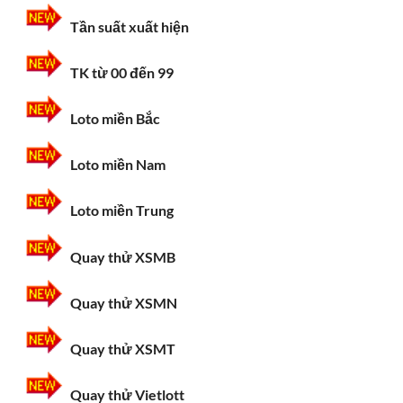
Tần suất xuất hiện
TK từ 00 đến 99
Loto miền Bắc
Loto miền Nam
Loto miền Trung
Quay thử XSMB
Quay thử XSMN
Quay thử XSMT
Quay thử Vietlott