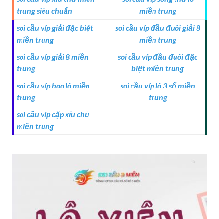
trung siêu chuẩn
miền trung
soi cầu víp giải đặc biệt
soi cầu víp đầu đuôi giải 8
miền trung
miền trung
soi cầu víp giải 8 miền
soi cầu víp đầu đuôi đặc
trung
biệt miền trung
soi cầu víp bao lô miền
soi cầu víp lô 3 số miền
trung
trung
soi cầu víp cặp xỉu chủ
miền trung