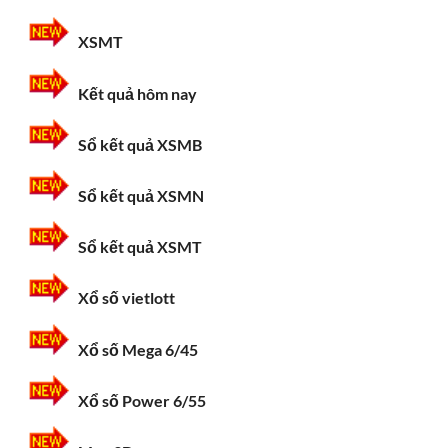
XSMT
Kết quả hôm nay
Sổ kết quả XSMB
Sổ kết quả XSMN
Sổ kết quả XSMT
Xổ số vietlott
Xổ số Mega 6/45
Xổ số Power 6/55