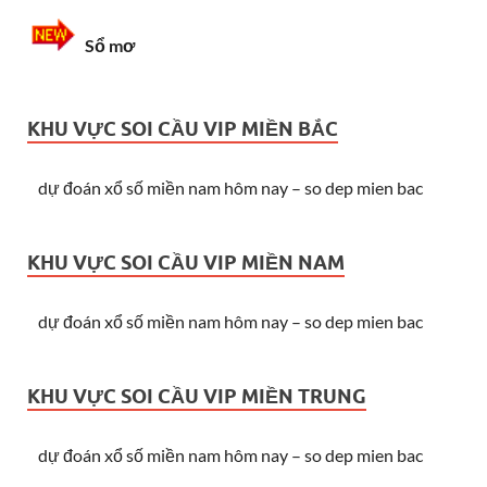
Sổ mơ
KHU VỰC SOI CẦU VIP MIỀN BẮC
dự đoán xổ số miền nam hôm nay – so dep mien bac
KHU VỰC SOI CẦU VIP MIỀN NAM
dự đoán xổ số miền nam hôm nay – so dep mien bac
KHU VỰC SOI CẦU VIP MIỀN TRUNG
dự đoán xổ số miền nam hôm nay – so dep mien bac