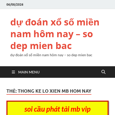
06/08/2026
dự đoán xổ số miền
nam hôm nay – so
dep mien bac
dự đoán xổ số miền nam hôm nay – so dep mien bac
MAIN MENU
THẺ:
THONG KE LO XIEN MB HOM NAY
soi cầu phát tài mb vip