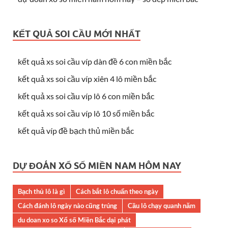
KẾT QUẢ SOI CẦU MỚI NHẤT
kết quả xs soi cầu víp dàn đề 6 con miền bắc
kết quả xs soi cầu víp xiên 4 lô miền bắc
kết quả xs soi cầu víp lô 6 con miền bắc
kết quả xs soi cầu víp lô 10 số miền bắc
kết quả víp đề bạch thủ miền bắc
DỰ ĐOÁN XỔ SỐ MIỀN NAM HÔM NAY
Bạch thủ lô là gì
Cách bắt lô chuẩn theo ngày
Cách đánh lô ngày nào cũng trúng
Cầu lô chạy quanh năm
du doan xo so Xổ số Miền Bắc dại phát