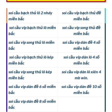
soi cầu bạch thủ lô 2 nháy
soi cầu víp bạch thủ đề
miền bắc
miền bắc
soi cầu víp bạch thủ lô miền
soi cầu víp song thủ đề
bắc
miền bắc
soi cầu víp song thủ lô miền
soi cầu víp dàn đề 4 số
bắc
miền bắc
soi cầu víp bạch thủ lô kép
soi cầu víp dàn lô 4 số
miền bắc
miền bắc
soi cầu víp song thủ lô kép
soi cầu víp dàn lô xiên 4
miền bắc
mb win.
soi cầu vip dàn đề 6 số miền
soi cầu vip dàn đề 10 số
bắc
miền bắc
soi cầu vip dàn đề 8 số miền
bắc