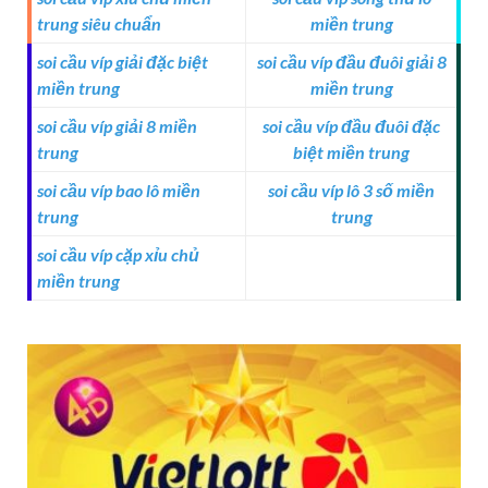
trung siêu chuẩn
miền trung
soi cầu víp giải đặc biệt
soi cầu víp đầu đuôi giải 8
miền trung
miền trung
soi cầu víp giải 8 miền
soi cầu víp đầu đuôi đặc
trung
biệt miền trung
soi cầu víp bao lô miền
soi cầu víp lô 3 số miền
trung
trung
soi cầu víp cặp xỉu chủ
miền trung