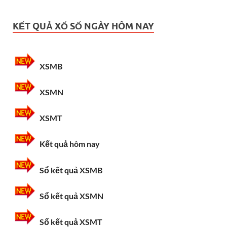
KẾT QUẢ XỔ SỐ NGÀY HÔM NAY
XSMB
XSMN
XSMT
Kết quả hôm nay
Sổ kết quả XSMB
Sổ kết quả XSMN
Sổ kết quả XSMT