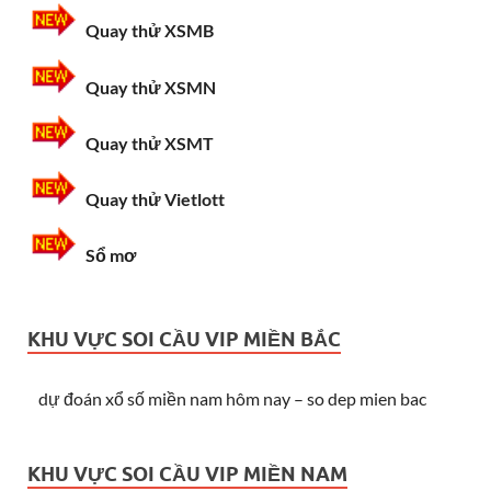
Quay thử XSMB
Quay thử XSMN
Quay thử XSMT
Quay thử Vietlott
Sổ mơ
KHU VỰC SOI CẦU VIP MIỀN BẮC
dự đoán xổ số miền nam hôm nay – so dep mien bac
KHU VỰC SOI CẦU VIP MIỀN NAM