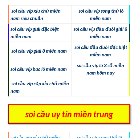
soi cầu víp xỉu chủ miền
soi cầu víp song thủ lô
nam siêu chuẩn
miền nam
soi cầu víp giải đặc biệt
soi cầu víp đầu đuôi giải 8
miền nam
miền nam
soi cầu đầu đuôi đặc biệt
soi cầu víp giải 8 miền nam
miền nam
soi cầu víp lô 3 số miền
soi cầu víp bao lô miền nam
nam hôm nay
soi cầu víp cặp xỉu chủ miền
nam
soi cầu uy tín miền trung
soi cầu víp xỉu chủ miền
soi cầu víp song thủ lô