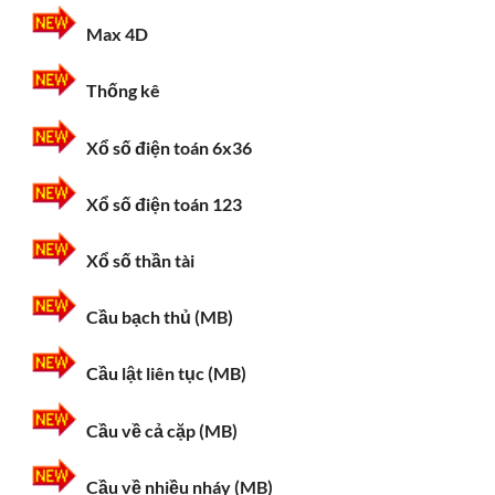
Max 4D
Thống kê
Xổ số điện toán 6x36
Xổ số điện toán 123
Xổ số thần tài
Cầu bạch thủ (MB)
Cầu lật liên tục (MB)
Cầu về cả cặp (MB)
Cầu về nhiều nháy (MB)