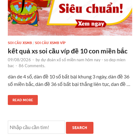
SOI CẦU XSMB
/
SOI CẦU XSMB VÍP
kết quả xs soi cầu víp đề 10 con miền bắc
09/08/2026
-
by
dự đoán xổ số miền nam hôm nay - so dep mien
bac
-
86 Comments.
dàn de 4 số, dàn đề 10 số bất bại khung 3 ngày, dàn đề 36
số miền bắc, dàn đề 36 số bất bại thắng liên tục, dan đề …
READ MORE
SEARCH