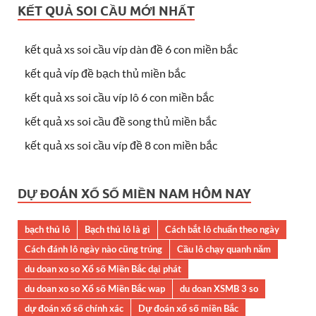
KẾT QUẢ SOI CẦU MỚI NHẤT
kết quả xs soi cầu víp dàn đề 6 con miền bắc
kết quả víp đề bạch thủ miền bắc
kết quả xs soi cầu víp lô 6 con miền bắc
kết quả xs soi cầu đề song thủ miền bắc
kết quả xs soi cầu víp đề 8 con miền bắc
DỰ ĐOÁN XỔ SỐ MIỀN NAM HÔM NAY
bạch thủ lô
Bạch thủ lô là gì
Cách bắt lô chuẩn theo ngày
Cách đánh lô ngày nào cũng trúng
Cầu lô chạy quanh năm
du doan xo so Xổ số Miền Bắc dại phát
du doan xo so Xổ số Miền Bắc wap
du doan XSMB 3 so
dự đoán xổ số chính xác
Dự đoán xổ số miền Bắc