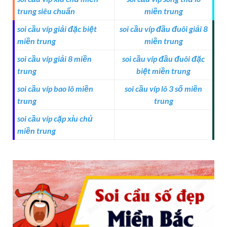
trung siêu chuẩn
miền trung
soi cầu víp giải đặc biệt
soi cầu víp đầu đuôi giải 8
miền trung
miền trung
soi cầu víp giải 8 miền
soi cầu víp đầu đuôi đặc
trung
biệt miền trung
soi cầu víp bao lô miền
soi cầu víp lô 3 số miền
trung
trung
soi cầu víp cặp xỉu chủ
miền trung