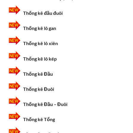
Thống kê đầu đuôi
Thống kê lô gan
Thống kê lô xiên
Thống kê lô kép
Thống kê Đầu
Thống kê Đuôi
Thống kê Đầu – Đuôi
Thống kê Tổng