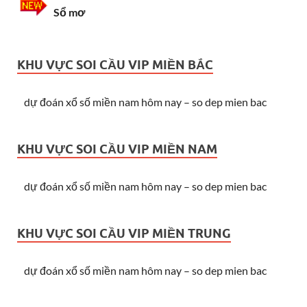
Sổ mơ
KHU VỰC SOI CẦU VIP MIỀN BẮC
dự đoán xổ số miền nam hôm nay – so dep mien bac
KHU VỰC SOI CẦU VIP MIỀN NAM
dự đoán xổ số miền nam hôm nay – so dep mien bac
KHU VỰC SOI CẦU VIP MIỀN TRUNG
dự đoán xổ số miền nam hôm nay – so dep mien bac