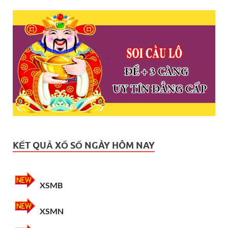
KẾT QUẢ XỔ SỐ NGÀY HÔM NAY
XSMB
XSMN