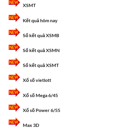
XSMT
Kết quả hôm nay
Sổ kết quả XSMB
Sổ kết quả XSMN
Sổ kết quả XSMT
Xổ số vietlott
Xổ số Mega 6/45
Xổ số Power 6/55
Max 3D