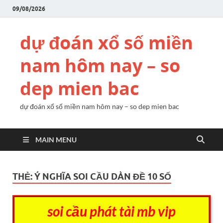
09/08/2026
dự đoán xổ số miền
nam hôm nay – so
dep mien bac
dự đoán xổ số miền nam hôm nay – so dep mien bac
MAIN MENU
THẺ:
Ý NGHĨA SOI CẦU DÀN ĐỀ 10 SỐ
soi cầu phát tài mb vip