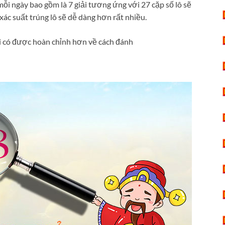
mỗi ngày bao gồm là 7 giải tương ứng với 27 cặp số lô sẽ
 xác suất trúng lô sẽ dễ dàng hơn rất nhiều.
i có được hoàn chỉnh hơn về cách đánh