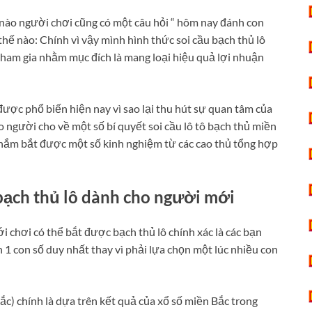
y nào người chơi cũng có một câu hỏi “ hôm nay đánh con
thế nào: Chính vì vậy mình hình thức soi cầu bạch thủ lô
tham gia nhằm mục đích là mang loại hiệu quả lợi nhuận
 được phổ biến hiện nay vì sao lại thu hút sự quan tâm của
o người cho về một số bí quyết soi cầu lô tô bạch thủ miền
nắm bắt được một số kinh nghiệm từ các cao thủ tổng hợp
 bạch thủ lô dành cho người mới
 chơi có thể bắt được bạch thủ lô chính xác là các bạn
h 1 con số duy nhất thay vì phải lựa chọn một lúc nhiều con
ắc) chính là dựa trên kết quả của xổ số miền Bắc trong