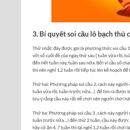
3. Bí quyết soi cầu lô bạch thủ 
Thứ nhất: đây được gọi là phương thức soi cầu 1
với số cuối đề của ngày thứ sáu ( tuần vừa rồi, 
đến hết tuần này, tuần sau nữa. Bởi vì cầu số chạ
thì nên nghỉ 1,2 tuần rồi tiếp tục lên kế hoạch để 
Thứ hai: Phương pháp soi cầu 2, cách này người c
tuần vừa rồi, tuần trước nữa…) để tìm ra được b
lưu ý rằng cầu này rất dễ chơi nên người chơi hãy c
Thứ ba: Phương pháp soi cầu 3 , cách này người ch
tuần trước nữa…) đến thứ 2 tuần, cầu này được 
hãy cứ ăn 4, 7 tuần thì lại nghỉ 1,2 tuần rồi chơi lạ