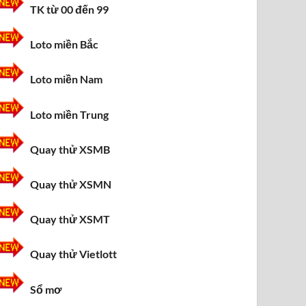
TK từ 00 đến 99
Loto miền Bắc
Loto miền Nam
Loto miền Trung
Quay thử XSMB
Quay thử XSMN
Quay thử XSMT
Quay thử Vietlott
Sổ mơ