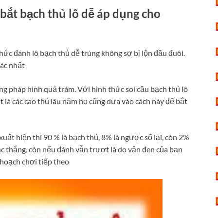
bắt bạch thủ lô dễ áp dụng cho
hức đánh lô bạch thủ dễ trúng không sợ bị lộn đầu đuôi.
xác nhất
 pháp hình quả trám. Với hình thức soi cầu bạch thủ lô
 là các cao thủ lâu năm họ cũng dựa vào cách này để bắt
xuất hiện thì 90 % là bạch thủ, 8% là ngược số lại, còn 2%
chắc thắng, còn nếu đánh vẫn trượt là do vận đen của bạn
 hoạch chơi tiếp theo