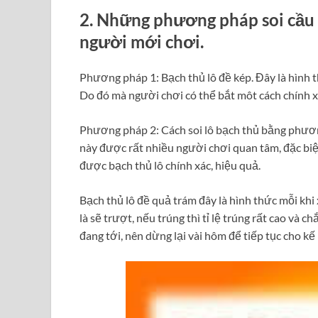
2. Những phương pháp soi cầu 
người mới chơi.
Phương pháp 1: Bạch thủ lô đề kép. Đây là hình t
Do đó mà người chơi có thể bắt môt cách chính 
Phương pháp 2: Cách soi lô bạch thủ bằng phương
này được rất nhiều người chơi quan tâm, đặc biệt
được bạch thủ lô chính xác, hiệu quả.
Bạch thủ lô đề quả trám đây là hình thức mỗi khi 
là sẽ trượt, nếu trúng thì tỉ lệ trúng rất cao và 
đang tới, nên dừng lại vài hôm để tiếp tục cho kế