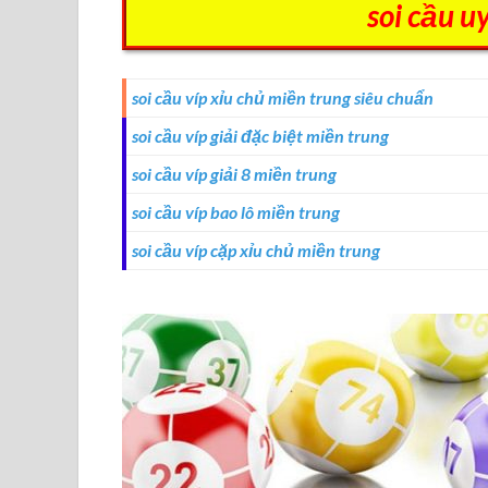
soi cầu u
soi cầu víp xỉu chủ miền trung siêu chuẩn
soi cầu víp giải đặc biệt miền trung
soi cầu víp giải 8 miền trung
soi cầu víp bao lô miền trung
soi cầu víp cặp xỉu chủ miền trung