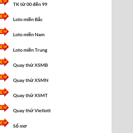
TK từ 00 đến 99
Loto miền Bắc
Loto miền Nam
Loto miền Trung
Quay thử XSMB
Quay thử XSMN
Quay thử XSMT
Quay thử Vietlott
Sổ mơ