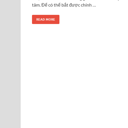
tâm. Để có thể bắt được chính …
READ MORE