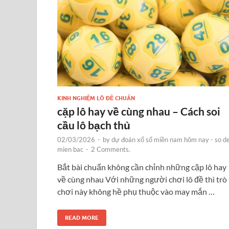
KINH NGHIỆM LÔ ĐỀ CHUẨN
cặp lô hay về cùng nhau – Cách soi
cầu lô bạch thủ
02/03/2026
-
by
dự đoán xổ số miền nam hôm nay - so d
mien bac
-
2 Comments.
Bắt bài chuẩn không cần chỉnh những cặp lô hay
về cùng nhau Với những người chơi lô đề thì trò
chơi này không hề phụ thuộc vào may mắn …
READ MORE