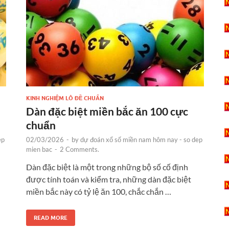
KINH NGHIỆM LÔ ĐỀ CHUẨN
Dàn đặc biệt miền bắc ăn 100 cực
chuẩn
ep
02/03/2026
-
by
dự đoán xổ số miền nam hôm nay - so dep
mien bac
-
2 Comments.
Dàn đặc biệt là một trong những bộ số cố định
được tính toán và kiểm tra, những dàn đặc biệt
miền bắc này có tỷ lệ ăn 100, chắc chắn …
READ MORE