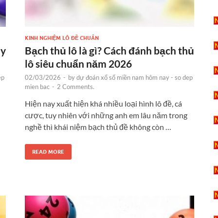
KINH NGHIỆM LÔ ĐỀ CHUẨN
ày
Bạch thủ lô là gì? Cách đánh bạch thủ
lô siêu chuẩn năm 2026
ep
02/03/2026
-
by
dự đoán xổ số miền nam hôm nay - so dep
mien bac
-
2 Comments.
Hiện nay xuất hiện khá nhiều loại hình lô đề, cá
cược, tuy nhiên với những anh em lâu năm trong
nghề thì khái niệm bạch thủ đề không còn …
READ MORE