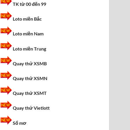
TK từ 00 đến 99
Loto miền Bắc
Loto miền Nam
Loto miền Trung
Quay thử XSMB
Quay thử XSMN
Quay thử XSMT
Quay thử Vietlott
Sổ mơ