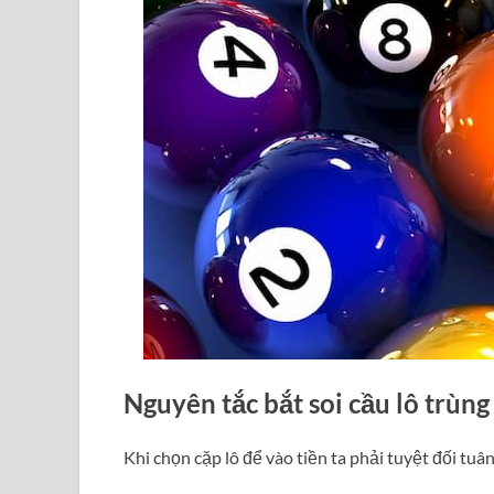
Nguyên tắc bắt soi cầu lô trùng
Khi chọn cặp lô để vào tiền ta phải tuyệt đối tu