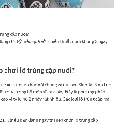
trùng cặp nuôi?
dụng cực kỳ hiệu quả với chiến thuật nuôi khung 3 ngày
p chơi lô trùng cặp nuôi?
đề xổ số miền bắc nói chung và đội ngũ Sinh Tài Sinh Lộc
hiệu quả trong bộ môn số học này. Đây là phương pháp
 cao vì tỷ lệ nổ 2 nháy rất nhiều. Các loại lô trùng cặp mà
21 … (nếu bạn đánh ngày thì nên chọn lô trùng cặp