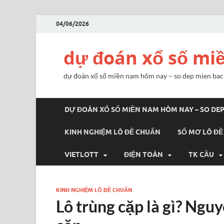
04/06/2026
dự đoán xổ số mi
dự đoán xổ số miền nam hôm nay – so dep mien bac
DỰ ĐOÁN XỔ SỐ MIỀN NAM HÔM NAY – SO DEP
KINH NGHIỆM LÔ ĐỀ CHUẨN
SỔ MƠ LÔ ĐỀ
VIETLOTT
ĐIỆN TOÁN
TK CẦU
KINH NGHIỆM LÔ ĐỀ CHUẨN
Lô trùng cặp là gì? Nguy