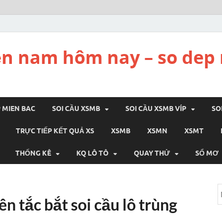
ền nam hôm nay – so dep
 MIEN BAC
SOI CẦU XSMB
SOI CẦU XSMB VÍP
SO
TRỰC TIẾP KẾT QUẢ XS
XSMB
XSMN
XSMT
THỐNG KÊ
KQ LÔ TÔ
QUAY THỬ
SỔ MƠ
ên tắc bắt soi cầu lô trùng