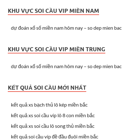
KHU VỰC SOI CẦU VIP MIỀN NAM
dự đoán xổ số miền nam hôm nay – so dep mien bac
KHU VỰC SOI CẦU VIP MIỀN TRUNG
dự đoán xổ số miền nam hôm nay – so dep mien bac
KẾT QUẢ SOI CẦU MỚI NHẤT
kết quả xs bạch thủ lô kép miền bắc
kết quả xs soi cầu víp lô 8 con miền bắc
kết quả xs soi cầu lô song thủ miền bắc
kết quả soi cầu víp đề đầu đuôi miền bắc