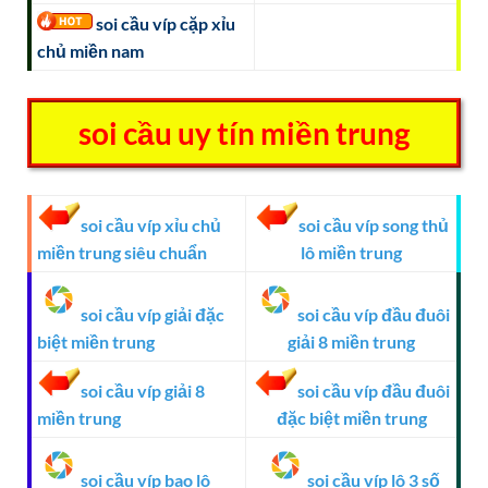
soi cầu víp cặp xỉu
chủ miền nam
soi cầu uy tín miền trung
soi cầu víp xỉu chủ
soi cầu víp song thủ
miền trung siêu chuẩn
lô miền trung
soi cầu víp giải đặc
soi cầu víp đầu đuôi
biệt miền trung
giải 8 miền trung
soi cầu víp giải 8
soi cầu víp đầu đuôi
miền trung
đặc biệt miền trung
soi cầu víp bao lô
soi cầu víp lô 3 số