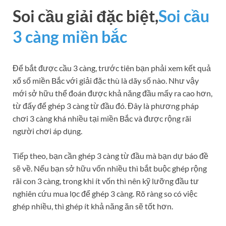
Soi cầu giải đặc biệt,
Soi cầu
3 càng miền bắc
Để bắt được cầu 3 càng, trước tiên bạn phải xem kết quả
xổ số miền Bắc với giải đặc thù là dãy số nào. Như vậy
mới sở hữu thể đoán được khả năng đầu mấy ra cao hơn,
từ đấy để ghép 3 càng từ đầu đó. Đây là phương pháp
chơi 3 càng khá nhiều tại miền Bắc và được rộng rãi
người chơi áp dụng.
Tiếp theo, bạn cần ghép 3 càng từ đầu mà bạn dự báo đề
sẽ về. Nếu bạn sở hữu vốn nhiều thì bắt buộc ghép rộng
rãi con 3 càng, trong khi ít vốn thì nên kỹ lưỡng đầu tư
nghiên cứu mua lọc để ghép 3 càng. Rõ ràng so có việc
ghép nhiều, thì ghép ít khả năng ăn sẽ tốt hơn.