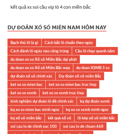
kết quả xs soi cầu víp lô 4 con miền bắc
DỰ ĐOÁN XỔ SỐ MIỀN NAM HÔM NAY
Bạch thủ lô là gì
Cách bắt lô chuẩn theo ngày
Cách đánh lô ngày nào cũng trúng
Cầu lô chạy quanh năm
du doan xo so Xổ số Miền Bắc dại phát
du doan xo so Xổ số Miền Bắc wap
du doan XSMB 3 so
dự đoán xổ số chính xác
Dự đoán xổ số miền Bắc
ket xo so mien bac
ket xo so mien bac truc tiep
ket xo so xsmb
ket xo so xsmb truc tiep
kinh nghiệm dự đoán lô đề chính xác
kq dự đoán xsmb
kq xo so mien bac minh ngoc
kq xo so xsmb minh ngoc
kq xổ số miền bắc
kết quả xổ số
lô kép xổ số miền bắc
soi cau lo de chinh xac 100
soi cau lo de chuan 668