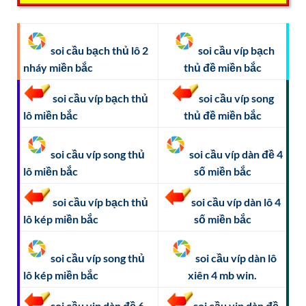
soi cầu bạch thủ lô 2
soi cầu víp bạch
nháy miền bắc
thủ đề miền bắc
soi cầu víp bạch thủ
soi cầu víp song
lô miền bắc
thủ đề miền bắc
soi cầu víp song thủ
soi cầu víp dàn đề 4
lô miền bắc
số miền bắc
soi cầu víp bạch thủ
soi cầu víp dàn lô 4
lô kép miền bắc
số miền bắc
soi cầu víp song thủ
soi cầu víp dàn lô
lô kép miền bắc
xiên 4 mb win.
soi cầu vip dàn đề 6
soi cầu vip dàn đề