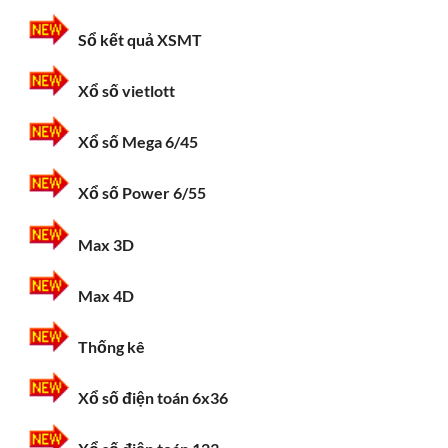
Sổ kết quả XSMT
Xổ số vietlott
Xổ số Mega 6/45
Xổ số Power 6/55
Max 3D
Max 4D
Thống kê
Xổ số điện toán 6x36