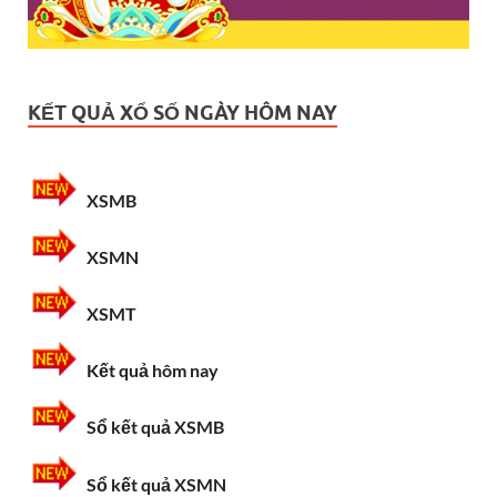
KẾT QUẢ XỔ SỐ NGÀY HÔM NAY
XSMB
XSMN
XSMT
Kết quả hôm nay
Sổ kết quả XSMB
Sổ kết quả XSMN