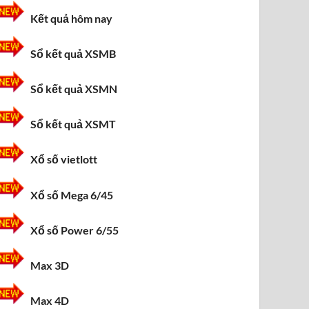
Kết quả hôm nay
Sổ kết quả XSMB
Sổ kết quả XSMN
Sổ kết quả XSMT
Xổ số vietlott
Xổ số Mega 6/45
Xổ số Power 6/55
Max 3D
Max 4D