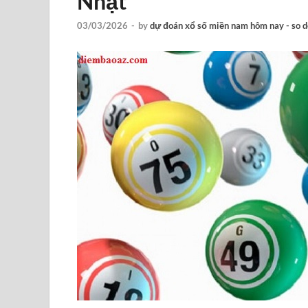
Nhật
03/03/2026
-
by
dự đoán xổ số miền nam hôm nay - so d