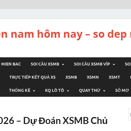
ền nam hôm nay – so dep
 MIEN BAC
SOI CẦU XSMB
SOI CẦU XSMB VÍP
SO
TRỰC TIẾP KẾT QUẢ XS
XSMB
XSMN
XSMT
THỐNG KÊ
KQ LÔ TÔ
QUAY THỬ
SỔ MƠ
026 – Dự Đoán XSMB Chủ