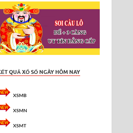
KẾT QUẢ XỔ SỐ NGÀY HÔM NAY
XSMB
XSMN
XSMT