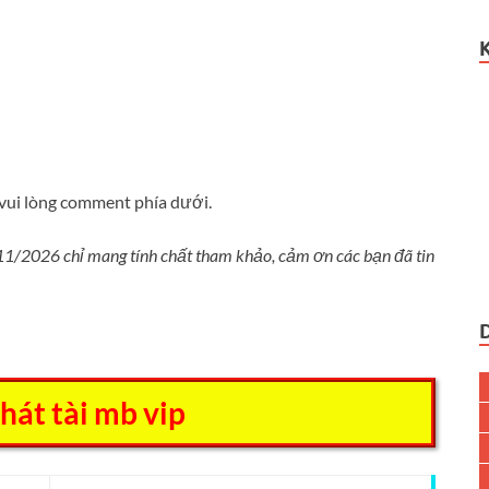
u vui lòng comment phía dưới.
1/2026 chỉ mang tính chất tham khảo, cảm ơn các bạn đã tin
phát tài mb vip