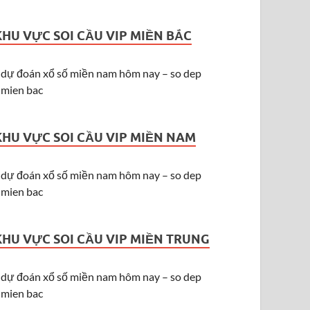
KHU VỰC SOI CẦU VIP MIỀN BẮC
dự đoán xổ số miền nam hôm nay – so dep
mien bac
KHU VỰC SOI CẦU VIP MIỀN NAM
dự đoán xổ số miền nam hôm nay – so dep
mien bac
KHU VỰC SOI CẦU VIP MIỀN TRUNG
dự đoán xổ số miền nam hôm nay – so dep
mien bac