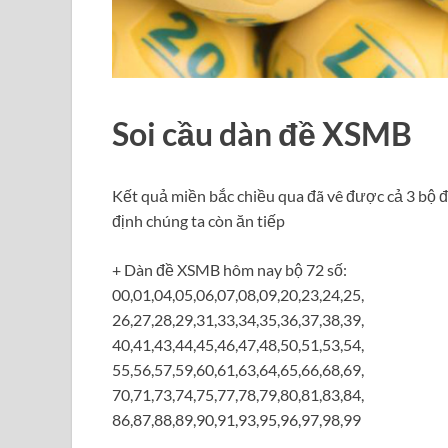
Soi cầu dàn đề XSMB
Kết quả miền bắc chiều qua đã vê được cả 3 bộ 
định chúng ta còn ăn tiếp
+ Dàn đề XSMB hôm nay bộ 72 số:
00,01,04,05,06,07,08,09,20,23,24,25,
26,27,28,29,31,33,34,35,36,37,38,39,
40,41,43,44,45,46,47,48,50,51,53,54,
55,56,57,59,60,61,63,64,65,66,68,69,
70,71,73,74,75,77,78,79,80,81,83,84,
86,87,88,89,90,91,93,95,96,97,98,99