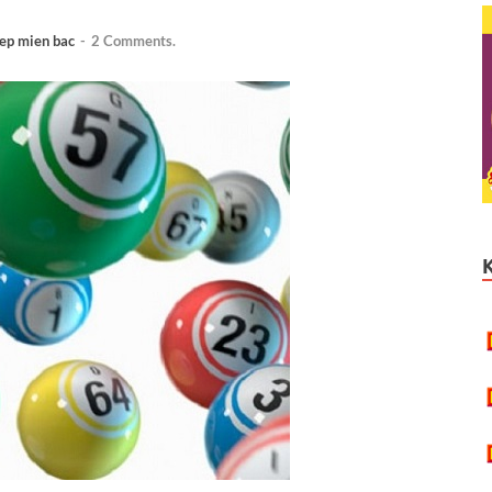
ep mien bac
-
2 Comments.