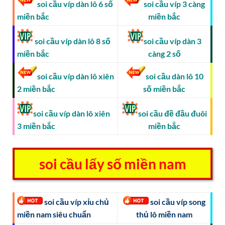
soi cầu víp dàn lô 6 số
soi cầu víp 3 càng
miền bắc
miền bắc
soi cầu víp dàn lô 8 số
soi cầu víp dàn 3
miền bắc
càng 2 số
soi cầu víp dàn lô xiên
soi cầu dàn lô 10
2 miền bắc
số miền bắc
soi cầu víp dàn lô xiên
soi cầu đề đầu đuôi
3 miền bắc
miền bắc
soi cầu lấy số miền nam
soi cầu víp xỉu chủ
soi cầu víp song
miền nam siêu chuẩn
thủ lô miền nam