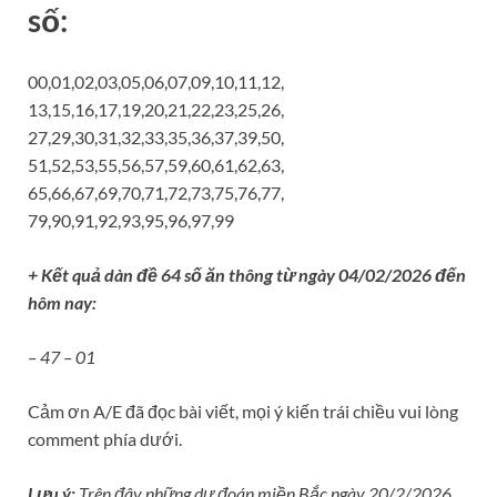
số:
00,01,02,03,05,06,07,09,10,11,12,
13,15,16,17,19,20,21,22,23,25,26,
27,29,30,31,32,33,35,36,37,39,50,
51,52,53,55,56,57,59,60,61,62,63,
65,66,67,69,70,71,72,73,75,76,77,
79,90,91,92,93,95,96,97,99
+ Kết quả dàn đề 64 số ăn thông từ ngày 04/02/2026 đến
hôm nay:
– 47 – 01
Cảm ơn A/E đã đọc bài viết, mọi ý kiến trái chiều vui lòng
comment phía dưới.
Lưu ý:
Trên đây những dự đoán miền Bắc ngày 20/2/2026