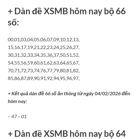
+ Dàn đề XSMB hôm nay bộ 66
số:
00,01,03,04,05,06,07,09,10,12,13,
15,16,17,19,21,22,23,24,25,26,27,
30,31,32,33,34,35,36,37,50,51,52,
54,55,56,59,60,61,62,63,64,65,67,
70,71,72,73,74,76,77,79,80,81,82,
85,86,87,89,90,91,92,94,95,96,97,
+ Kết quả dàn đề 66 số ăn thông từ ngày 04/02/2026 đến
hôm nay:
– 47 – 01
+ Dàn đề XSMB hôm nay bộ 64