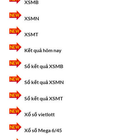
XSMB
XSMN
XSMT
Kết quả hôm nay
Sổ kết quả XSMB
Sổ kết quả XSMN
Sổ kết quả XSMT
Xổ số vietlott
Xổ số Mega 6/45