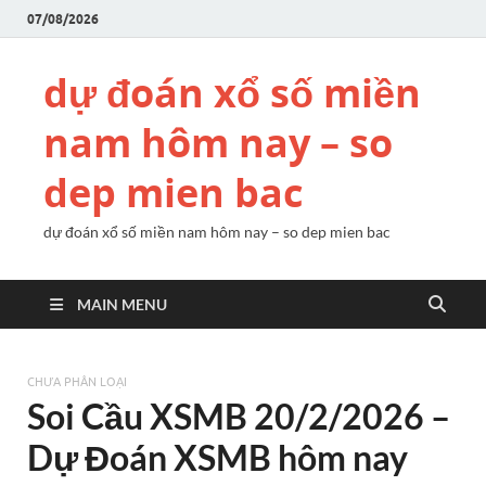
07/08/2026
dự đoán xổ số miền
nam hôm nay – so
dep mien bac
dự đoán xổ số miền nam hôm nay – so dep mien bac
MAIN MENU
CHƯA PHÂN LOẠI
Soi Cầu XSMB 20/2/2026 –
Dự Đoán XSMB hôm nay