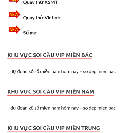
Quay thử XSMT
Quay thử Vietlott
Sổ mơ
KHU VỰC SOI CẦU VIP MIỀN BẮC
dự đoán xổ số miền nam hôm nay – so dep mien bac
KHU VỰC SOI CẦU VIP MIỀN NAM
dự đoán xổ số miền nam hôm nay – so dep mien bac
KHU VỰC SOI CẦU VIP MIỀN TRUNG