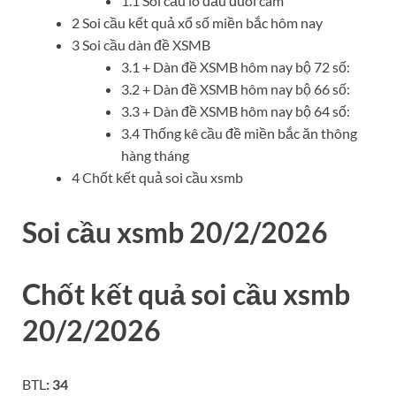
1.1
Soi cầu lô đầu đuôi câm
2
Soi cầu kết quả xổ số miền bắc hôm nay
3
Soi cầu dàn đề XSMB
3.1
+ Dàn đề XSMB hôm nay bộ 72 số:
3.2
+ Dàn đề XSMB hôm nay bộ 66 số:
3.3
+ Dàn đề XSMB hôm nay bộ 64 số:
3.4
Thống kê cầu đề miền bắc ăn thông
hàng tháng
4
Chốt kết quả soi cầu xsmb
Soi cầu xsmb 20/2/2026
Chốt kết quả soi cầu xsmb
20/2/2026
BTL
: 34