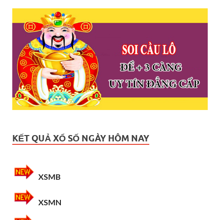
KẾT QUẢ XỔ SỐ NGÀY HÔM NAY
XSMB
XSMN