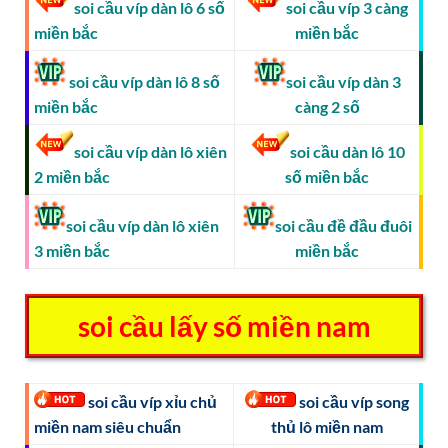
soi cầu víp dàn lô 6 số
soi cầu víp 3 càng
miền bắc
miền bắc
soi cầu víp dàn lô 8 số
soi cầu víp dàn 3
miền bắc
càng 2 số
soi cầu víp dàn lô xiên
soi cầu dàn lô 10
2 miền bắc
số miền bắc
soi cầu víp dàn lô xiên
soi cầu đề đầu đuôi
3 miền bắc
miền bắc
soi cầu lấy số miền nam
soi cầu víp xỉu chủ
soi cầu víp song
miền nam siêu chuẩn
thủ lô miền nam