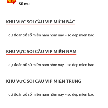
Sổ mơ
KHU VỰC SOI CẦU VIP MIỀN BẮC
dự đoán xổ số miền nam hôm nay – so dep mien bac
KHU VỰC SOI CẦU VIP MIỀN NAM
dự đoán xổ số miền nam hôm nay – so dep mien bac
KHU VỰC SOI CẦU VIP MIỀN TRUNG
dự đoán xổ số miền nam hôm nay – so dep mien bac