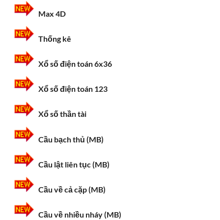
Max 4D
Thống kê
Xổ số điện toán 6x36
Xổ số điện toán 123
Xổ số thần tài
Cầu bạch thủ (MB)
Cầu lật liên tục (MB)
Cầu về cả cặp (MB)
Cầu về nhiều nháy (MB)