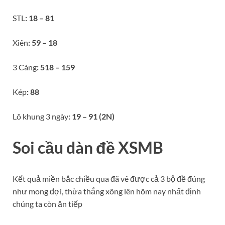
STL
: 18 – 81
Xiên
: 59 – 18
3 Càng
: 518 – 159
Kép
: 88
Lô khung 3 ngày
: 19 – 91 (2
N
)
Soi cầu dàn đề XSMB
Kết quả miền bắc chiều qua đã vê được cả 3 bộ đề đúng
như mong đợi, thừa thắng xông lên hôm nay nhất định
chúng ta còn ăn tiếp