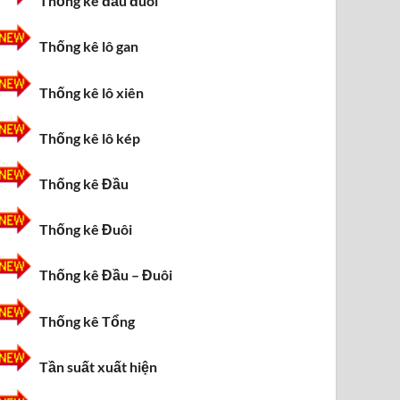
Thống kê đầu đuôi
Thống kê lô gan
Thống kê lô xiên
Thống kê lô kép
Thống kê Đầu
Thống kê Đuôi
Thống kê Đầu – Đuôi
Thống kê Tổng
Tần suất xuất hiện