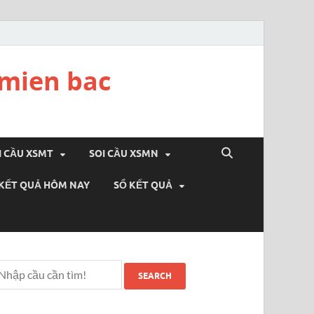
 mien bac
I CẦU XSMT
SOI CẦU XSMN
KẾT QUẢ HÔM NAY
SỔ KẾT QUẢ
SEARCH