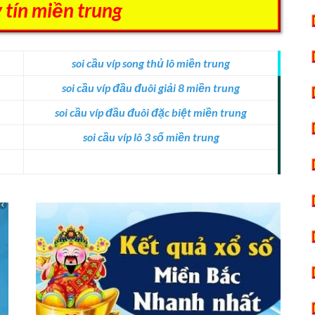
y tín miền trung
soi cầu víp song thủ lô miền trung
soi cầu víp đầu đuôi giải 8 miền trung
soi cầu víp đầu đuôi đặc biệt miền trung
soi cầu víp lô 3 số miền trung