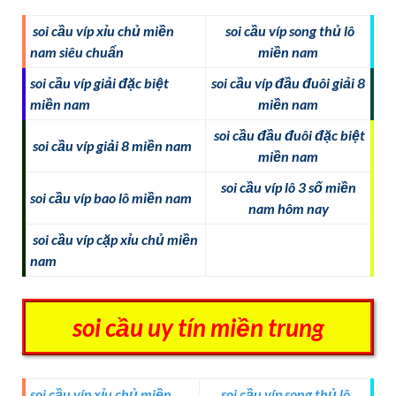
soi cầu víp xỉu chủ miền
soi cầu víp song thủ lô
nam siêu chuẩn
miền nam
soi cầu víp giải đặc biệt
soi cầu víp đầu đuôi giải 8
miền nam
miền nam
soi cầu đầu đuôi đặc biệt
soi cầu víp giải 8 miền nam
miền nam
soi cầu víp lô 3 số miền
soi cầu víp bao lô miền nam
nam hôm nay
soi cầu víp cặp xỉu chủ miền
nam
soi cầu uy tín miền trung
soi cầu víp xỉu chủ miền
soi cầu víp song thủ lô