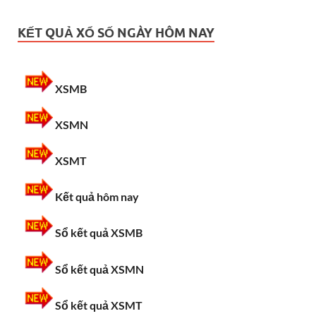
KẾT QUẢ XỔ SỐ NGÀY HÔM NAY
XSMB
XSMN
XSMT
Kết quả hôm nay
Sổ kết quả XSMB
Sổ kết quả XSMN
Sổ kết quả XSMT