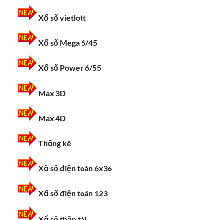
Xổ số vietlott
Xổ số Mega 6/45
Xổ số Power 6/55
Max 3D
Max 4D
Thống kê
Xổ số điện toán 6x36
Xổ số điện toán 123
Xổ số thần tài