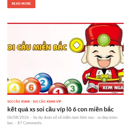
READ MORE
SOI CẦU XSMB
/
SOI CẦU XSMB VÍP
kết quả xs soi cầu víp lô 6 con miền bắc
06/08/2026
-
by
dự đoán xổ số miền nam hôm nay - so dep mien
bac
-
87 Comments.