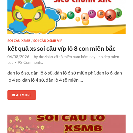
SOI CẦU XSMB
/
SOI CẦU XSMB VÍP
kết quả xs soi cầu víp lô 8 con miền bắc
06/08/2026
-
by
dự đoán xổ số miền nam hôm nay - so dep mien
bac
-
92 Comments.
dan lo 6 so, dàn lô 6 số, dàn lô 6 số miền phí, dan lo 6, dan
lo 4 so, dàn lô 4 số, dàn lô 4 số miền …
READ MORE