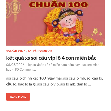
SOI CẦU XSMB
/
SOI CẦU XSMB VÍP
kết quả xs soi cầu víp lô 4 con miền bắc
06/08/2026
-
by
dự đoán xổ số miền nam hôm nay - so dep mien
bac
-
90 Comments.
soi cau lo chinh xac 100 ngay mai, soi cau lo mb, soi cau lo,
cầu lô, bao lô là gì, soi cau lo vip, soi lo mb, dan lo …
READ MORE