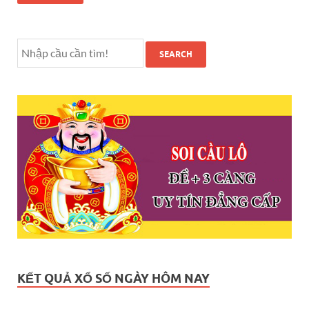
SEARCH
KẾT QUẢ XỔ SỐ NGÀY HÔM NAY