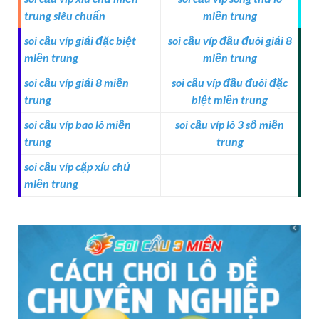
trung siêu chuẩn
miền trung
soi cầu víp giải đặc biệt
soi cầu víp đầu đuôi giải 8
miền trung
miền trung
soi cầu víp giải 8 miền
soi cầu víp đầu đuôi đặc
trung
biệt miền trung
soi cầu víp bao lô miền
soi cầu víp lô 3 số miền
trung
trung
soi cầu víp cặp xỉu chủ
miền trung