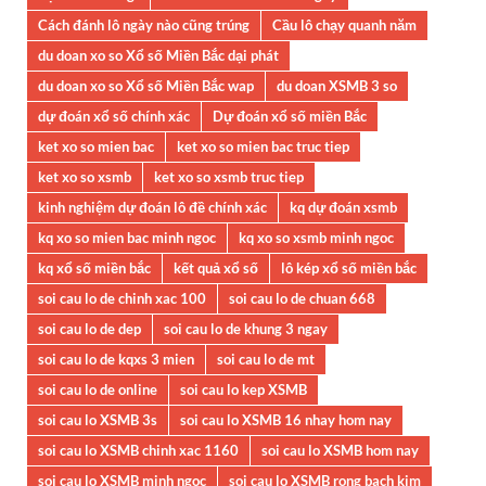
Cách đánh lô ngày nào cũng trúng
Cầu lô chạy quanh năm
du doan xo so Xổ số Miền Bắc dại phát
du doan xo so Xổ số Miền Bắc wap
du doan XSMB 3 so
dự đoán xổ số chính xác
Dự đoán xổ số miền Bắc
ket xo so mien bac
ket xo so mien bac truc tiep
ket xo so xsmb
ket xo so xsmb truc tiep
kinh nghiệm dự đoán lô đề chính xác
kq dự đoán xsmb
kq xo so mien bac minh ngoc
kq xo so xsmb minh ngoc
kq xổ số miền bắc
kết quả xổ số
lô kép xổ số miền bắc
soi cau lo de chinh xac 100
soi cau lo de chuan 668
soi cau lo de dep
soi cau lo de khung 3 ngay
soi cau lo de kqxs 3 mien
soi cau lo de mt
soi cau lo de online
soi cau lo kep XSMB
soi cau lo XSMB 3s
soi cau lo XSMB 16 nhay hom nay
soi cau lo XSMB chinh xac 1160
soi cau lo XSMB hom nay
soi cau lo XSMB minh ngoc
soi cau lo XSMB rong bach kim