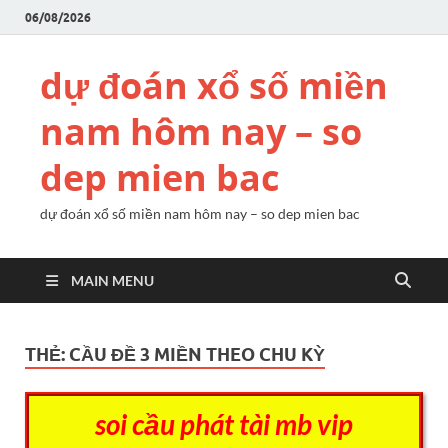
06/08/2026
dự đoán xổ số miền
nam hôm nay – so
dep mien bac
dự đoán xổ số miền nam hôm nay – so dep mien bac
MAIN MENU
THẺ:
CẦU ĐỀ 3 MIỀN THEO CHU KỲ
soi cầu phát tài mb vip