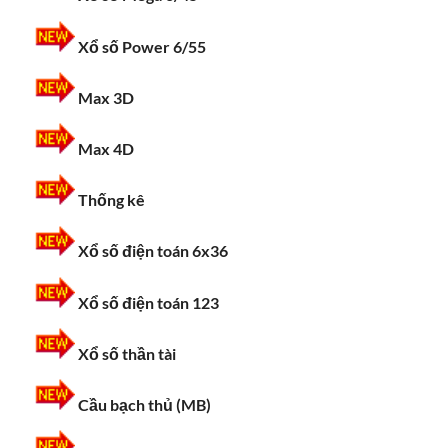
Xổ số Power 6/55
Max 3D
Max 4D
Thống kê
Xổ số điện toán 6x36
Xổ số điện toán 123
Xổ số thần tài
Cầu bạch thủ (MB)