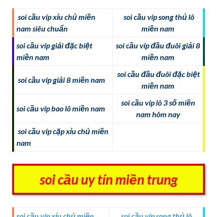
soi cầu víp xỉu chủ miền
soi cầu víp song thủ lô
nam siêu chuẩn
miền nam
soi cầu víp giải đặc biệt
soi cầu víp đầu đuôi giải 8
miền nam
miền nam
soi cầu đầu đuôi đặc biệt
soi cầu víp giải 8 miền nam
miền nam
soi cầu víp lô 3 số miền
soi cầu víp bao lô miền nam
nam hôm nay
soi cầu víp cặp xỉu chủ miền
nam
soi cầu uy tín miền trung
soi cầu víp xỉu chủ miền
soi cầu víp song thủ lô