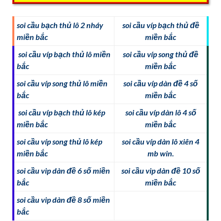
soi cầu bạch thủ lô 2 nháy
soi cầu víp bạch thủ đề
miền bắc
miền bắc
soi cầu víp bạch thủ lô miền
soi cầu víp song thủ đề
bắc
miền bắc
soi cầu víp song thủ lô miền
soi cầu víp dàn đề 4 số
bắc
miền bắc
soi cầu víp bạch thủ lô kép
soi cầu víp dàn lô 4 số
miền bắc
miền bắc
soi cầu víp song thủ lô kép
soi cầu víp dàn lô xiên 4
miền bắc
mb win.
soi cầu vip dàn đề 6 số miền
soi cầu vip dàn đề 10 số
bắc
miền bắc
soi cầu vip dàn đề 8 số miền
bắc