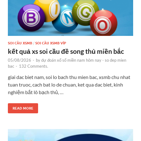
SOI CẦU XSMB
/
SOI CẦU XSMB VÍP
kết quả xs soi cầu đề song thủ miền bắc
05/08/2026
-
by
dự đoán xổ số miền nam hôm nay - so dep mien
bac
-
132 Comments.
giai dac biet nam, soi lo bach thu mien bac, xsmb chu nhat
tuan truoc, cach bat lo de chuan, ket qua dac biet, kinh
nghiệm bắt lô bạch thủ, …
READ MORE