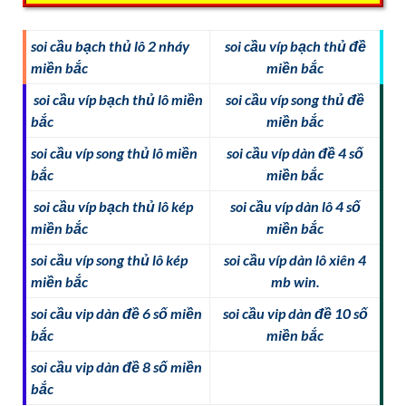
soi cầu bạch thủ lô 2 nháy
soi cầu víp bạch thủ đề
miền bắc
miền bắc
soi cầu víp bạch thủ lô miền
soi cầu víp song thủ đề
bắc
miền bắc
soi cầu víp song thủ lô miền
soi cầu víp dàn đề 4 số
bắc
miền bắc
soi cầu víp bạch thủ lô kép
soi cầu víp dàn lô 4 số
miền bắc
miền bắc
soi cầu víp song thủ lô kép
soi cầu víp dàn lô xiên 4
miền bắc
mb win.
soi cầu vip dàn đề 6 số miền
soi cầu vip dàn đề 10 số
bắc
miền bắc
soi cầu vip dàn đề 8 số miền
bắc