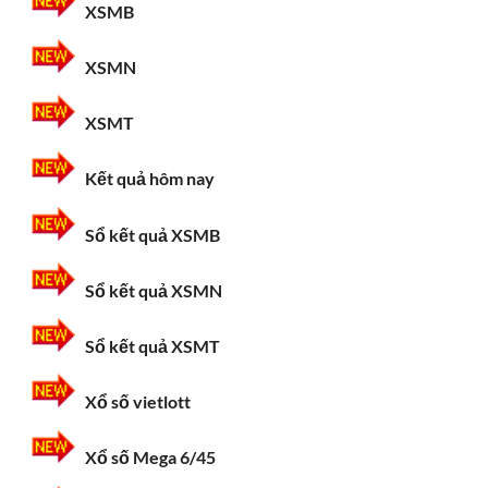
XSMB
XSMN
XSMT
Kết quả hôm nay
Sổ kết quả XSMB
Sổ kết quả XSMN
Sổ kết quả XSMT
Xổ số vietlott
Xổ số Mega 6/45