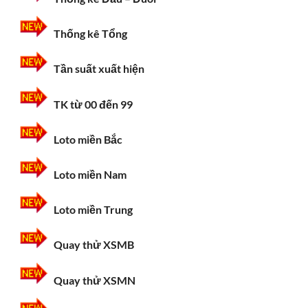
Thống kê Tổng
Tần suất xuất hiện
TK từ 00 đến 99
Loto miền Bắc
Loto miền Nam
Loto miền Trung
Quay thử XSMB
Quay thử XSMN