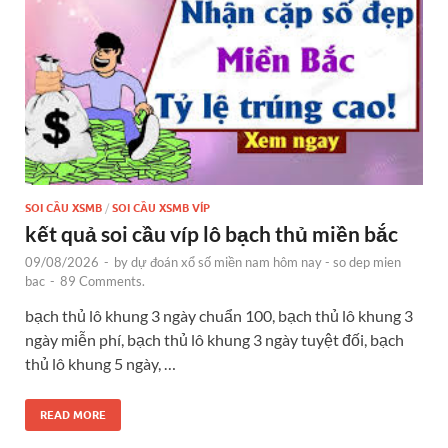
SOI CẦU XSMB
/
SOI CẦU XSMB VÍP
kết quả soi cầu víp lô bạch thủ miền bắc
09/08/2026
-
by
dự đoán xổ số miền nam hôm nay - so dep mien
bac
-
89 Comments.
bạch thủ lô khung 3 ngày chuẩn 100, bạch thủ lô khung 3
ngày miễn phí, bạch thủ lô khung 3 ngày tuyệt đối, bạch
thủ lô khung 5 ngày, …
READ MORE