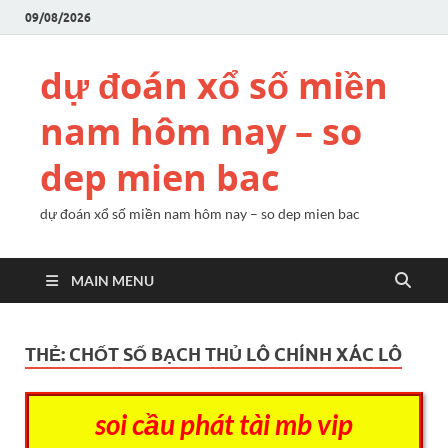
09/08/2026
dự đoán xổ số miền
nam hôm nay – so
dep mien bac
dự đoán xổ số miền nam hôm nay – so dep mien bac
MAIN MENU
THẺ:
CHỐT SỐ BẠCH THỦ LÔ CHÍNH XÁC LÔ
soi cầu phát tài mb vip