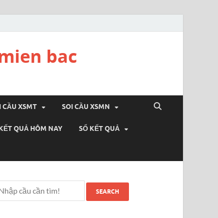
 mien bac
I CẦU XSMT
SOI CẦU XSMN
KẾT QUẢ HÔM NAY
SỔ KẾT QUẢ
SEARCH