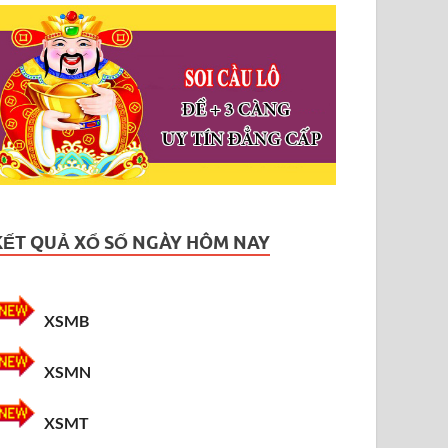
KẾT QUẢ XỔ SỐ NGÀY HÔM NAY
XSMB
XSMN
XSMT