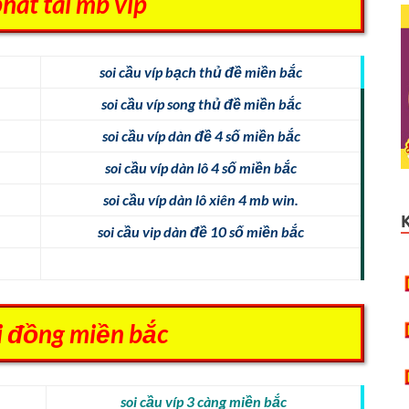
phát tài mb vip
soi cầu víp bạch thủ đề miền bắc
soi cầu víp song thủ đề miền bắc
soi cầu víp dàn đề 4 số miền bắc
soi cầu víp dàn lô 4 số miền bắc
soi cầu víp dàn lô xiên 4 mb win.
soi cầu vip dàn đề 10 số miền bắc
ội đồng miền bắc
soi cầu víp 3 càng miền bắc