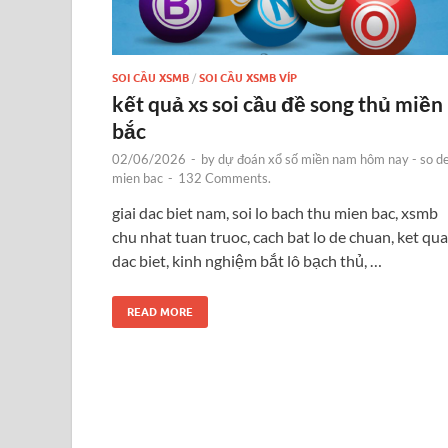
SOI CẦU XSMB
/
SOI CẦU XSMB VÍP
kết quả xs soi cầu đề song thủ miền
bắc
02/06/2026
-
by
dự đoán xổ số miền nam hôm nay - so d
mien bac
-
132 Comments.
giai dac biet nam, soi lo bach thu mien bac, xsmb
chu nhat tuan truoc, cach bat lo de chuan, ket qua
dac biet, kinh nghiệm bắt lô bạch thủ, …
READ MORE