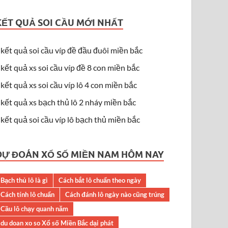
KẾT QUẢ SOI CẦU MỚI NHẤT
kết quả soi cầu víp đề đầu đuôi miền bắc
kết quả xs soi cầu víp đề 8 con miền bắc
kết quả xs soi cầu víp lô 4 con miền bắc
kết quả xs bạch thủ lô 2 nháy miền bắc
kết quả soi cầu víp lô bạch thủ miền bắc
DỰ ĐOÁN XỔ SỐ MIỀN NAM HÔM NAY
Bạch thủ lô là gì
Cách bắt lô chuẩn theo ngày
Cách tính lô chuẩn
Cách đánh lô ngày nào cũng trúng
Cầu lô chạy quanh năm
du doan xo so Xổ số Miền Bắc dại phát