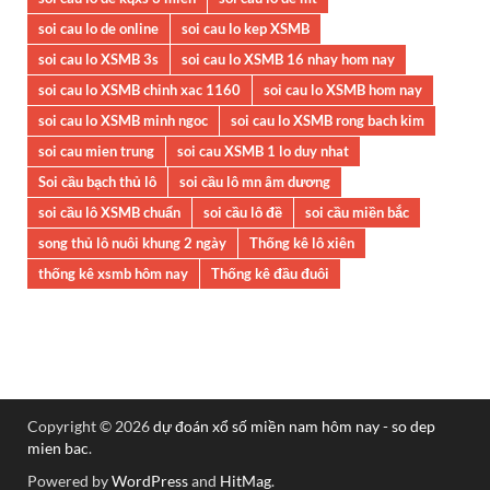
soi cau lo de online
soi cau lo kep XSMB
soi cau lo XSMB 3s
soi cau lo XSMB 16 nhay hom nay
soi cau lo XSMB chinh xac 1160
soi cau lo XSMB hom nay
soi cau lo XSMB minh ngoc
soi cau lo XSMB rong bach kim
soi cau mien trung
soi cau XSMB 1 lo duy nhat
Soi cầu bạch thủ lô
soi cầu lô mn âm dương
soi cầu lô XSMB chuẩn
soi cầu lô đề
soi cầu miền bắc
song thủ lô nuôi khung 2 ngày
Thống kê lô xiên
thống kê xsmb hôm nay
Thống kê đầu đuôi
Copyright © 2026
dự đoán xổ số miền nam hôm nay - so dep
mien bac
.
Powered by
WordPress
and
HitMag
.