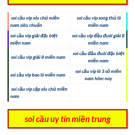
soi cầu víp xỉu chủ miền
soi cầu víp song thủ lô
nam siêu chuẩn
miền nam
soi cầu víp giải đặc biệt
soi cầu víp đầu đuôi giải 8
miền nam
miền nam
soi cầu đầu đuôi đặc biệt
soi cầu víp giải 8 miền nam
miền nam
soi cầu víp lô 3 số miền
soi cầu víp bao lô miền nam
nam hôm nay
soi cầu víp cặp xỉu chủ miền
nam
soi cầu uy tín miền trung