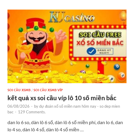
SOI CẦU XSMB
/
SOI CẦU XSMB VÍP
kết quả xs soi cầu víp lô 10 số miền bắc
06/08/2026
-
by
dự đoán xổ số miền nam hôm nay - so dep mien
bac
-
129 Comments.
dan lo 6 so, dàn lô 6 số, dàn lô 6 số miền phí, dan lo 6, dan
lo 4 so, dàn lô 4 số, dàn lô 4 số miền …