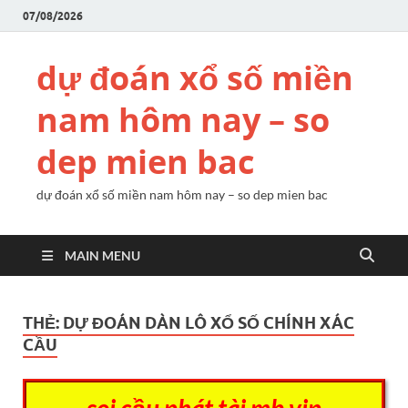
07/08/2026
dự đoán xổ số miền
nam hôm nay – so
dep mien bac
dự đoán xổ số miền nam hôm nay – so dep mien bac
MAIN MENU
THẺ:
DỰ ĐOÁN DÀN LÔ XỔ SỐ CHÍNH XÁC
CẦU