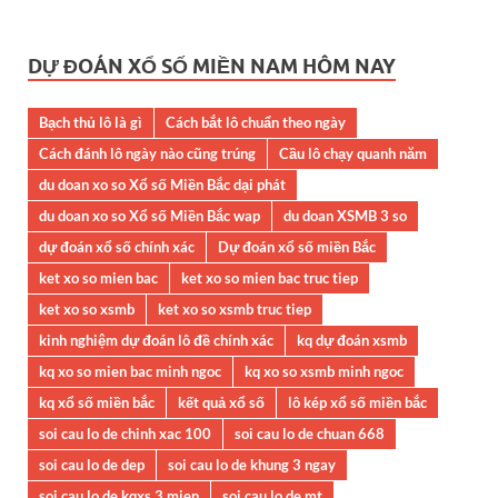
DỰ ĐOÁN XỔ SỐ MIỀN NAM HÔM NAY
Bạch thủ lô là gì
Cách bắt lô chuẩn theo ngày
Cách đánh lô ngày nào cũng trúng
Cầu lô chạy quanh năm
du doan xo so Xổ số Miền Bắc dại phát
du doan xo so Xổ số Miền Bắc wap
du doan XSMB 3 so
dự đoán xổ số chính xác
Dự đoán xổ số miền Bắc
ket xo so mien bac
ket xo so mien bac truc tiep
ket xo so xsmb
ket xo so xsmb truc tiep
kinh nghiệm dự đoán lô đề chính xác
kq dự đoán xsmb
kq xo so mien bac minh ngoc
kq xo so xsmb minh ngoc
kq xổ số miền bắc
kết quả xổ số
lô kép xổ số miền bắc
soi cau lo de chinh xac 100
soi cau lo de chuan 668
soi cau lo de dep
soi cau lo de khung 3 ngay
soi cau lo de kqxs 3 mien
soi cau lo de mt