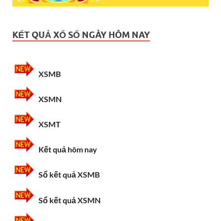
KẾT QUẢ XỔ SỐ NGÀY HÔM NAY
XSMB
XSMN
XSMT
Kết quả hôm nay
Sổ kết quả XSMB
Sổ kết quả XSMN