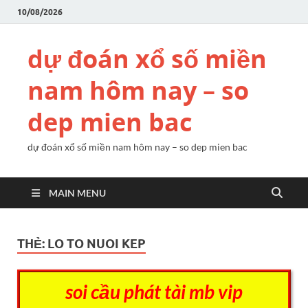
10/08/2026
dự đoán xổ số miền
nam hôm nay – so
dep mien bac
dự đoán xổ số miền nam hôm nay – so dep mien bac
MAIN MENU
THẺ:
LO TO NUOI KEP
soi cầu phát tài mb vip