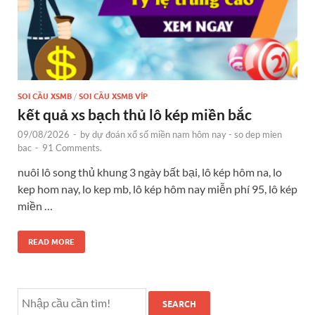
SOI CẦU XSMB
/
SOI CẦU XSMB VÍP
kết quả xs bạch thủ lô kép miền bắc
09/08/2026
-
by
dự đoán xổ số miền nam hôm nay - so dep mien
bac
-
91 Comments.
nuôi lô song thủ khung 3 ngày bất bại, lô kép hôm na, lo
kep hom nay, lo kep mb, lô kép hôm nay miễn phí 95, lô kép
miền …
READ MORE
SEARCH