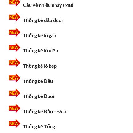
Cầu về nhiều nháy (MB)
Thống kê đầu đuôi
Thống kê lô gan
Thống kê lô xiên
Thống kê lô kép
Thống kê Đầu
Thống kê Đuôi
Thống kê Đầu – Đuôi
Thống kê Tổng