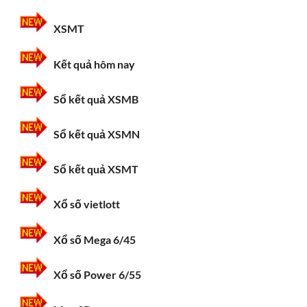
XSMT
Kết quả hôm nay
Sổ kết quả XSMB
Sổ kết quả XSMN
Sổ kết quả XSMT
Xổ số vietlott
Xổ số Mega 6/45
Xổ số Power 6/55