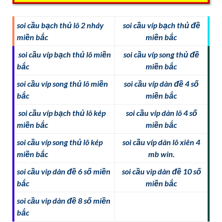
soi cầu bạch thủ lô 2 nháy
soi cầu víp bạch thủ đề
miền bắc
miền bắc
soi cầu víp bạch thủ lô miền
soi cầu víp song thủ đề
bắc
miền bắc
soi cầu víp song thủ lô miền
soi cầu víp dàn đề 4 số
bắc
miền bắc
soi cầu víp bạch thủ lô kép
soi cầu víp dàn lô 4 số
miền bắc
miền bắc
soi cầu víp song thủ lô kép
soi cầu víp dàn lô xiên 4
miền bắc
mb win.
soi cầu vip dàn đề 6 số miền
soi cầu vip dàn đề 10 số
bắc
miền bắc
soi cầu vip dàn đề 8 số miền
bắc