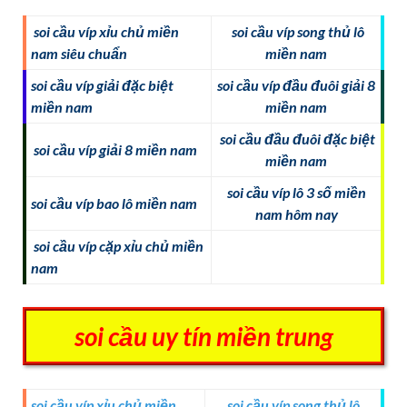
soi cầu víp xỉu chủ miền
soi cầu víp song thủ lô
nam siêu chuẩn
miền nam
soi cầu víp giải đặc biệt
soi cầu víp đầu đuôi giải 8
miền nam
miền nam
soi cầu đầu đuôi đặc biệt
soi cầu víp giải 8 miền nam
miền nam
soi cầu víp lô 3 số miền
soi cầu víp bao lô miền nam
nam hôm nay
soi cầu víp cặp xỉu chủ miền
nam
soi cầu uy tín miền trung
soi cầu víp xỉu chủ miền
soi cầu víp song thủ lô