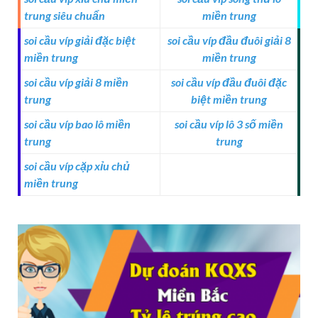
trung siêu chuẩn
miền trung
soi cầu víp giải đặc biệt
soi cầu víp đầu đuôi giải 8
miền trung
miền trung
soi cầu víp giải 8 miền
soi cầu víp đầu đuôi đặc
trung
biệt miền trung
soi cầu víp bao lô miền
soi cầu víp lô 3 số miền
trung
trung
soi cầu víp cặp xỉu chủ
miền trung