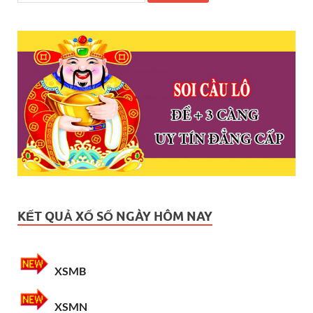
KẾT QUẢ XỔ SỐ NGÀY HÔM NAY
XSMB
XSMN