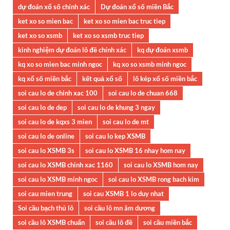
dự đoán xổ số chính xác
Dự đoán xổ số miền Bắc
ket xo so mien bac
ket xo so mien bac truc tiep
ket xo so xsmb
ket xo so xsmb truc tiep
kinh nghiệm dự đoán lô đề chính xác
kq dự đoán xsmb
kq xo so mien bac minh ngoc
kq xo so xsmb minh ngoc
kq xổ số miền bắc
kết quả xổ số
lô kép xổ số miền bắc
soi cau lo de chinh xac 100
soi cau lo de chuan 668
soi cau lo de dep
soi cau lo de khung 3 ngay
soi cau lo de kqxs 3 mien
soi cau lo de mt
soi cau lo de online
soi cau lo kep XSMB
soi cau lo XSMB 3s
soi cau lo XSMB 16 nhay hom nay
soi cau lo XSMB chinh xac 1160
soi cau lo XSMB hom nay
soi cau lo XSMB minh ngoc
soi cau lo XSMB rong bach kim
soi cau mien trung
soi cau XSMB 1 lo duy nhat
Soi cầu bạch thủ lô
soi cầu lô mn âm dương
soi cầu lô XSMB chuẩn
soi cầu lô đề
soi cầu miền bắc