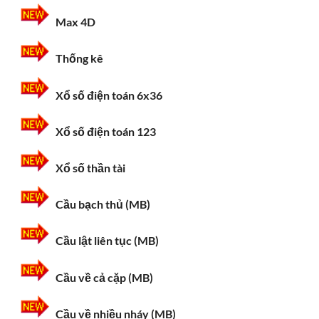
Max 4D
Thống kê
Xổ số điện toán 6x36
Xổ số điện toán 123
Xổ số thần tài
Cầu bạch thủ (MB)
Cầu lật liên tục (MB)
Cầu về cả cặp (MB)
Cầu về nhiều nháy (MB)