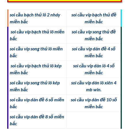
soi cầu bạch thủ lô 2 nháy
soi cầu víp bạch thủ đề
miền bắc
miền bắc
soi cầu víp bạch thủ lô miền
soi cầu víp song thủ đề
bắc
miền bắc
soi cầu víp song thủ lô miền
soi cầu víp dàn đề 4 số
bắc
miền bắc
soi cầu víp bạch thủ lô kép
soi cầu víp dàn lô 4 số
miền bắc
miền bắc
soi cầu víp song thủ lô kép
soi cầu víp dàn lô xiên 4
miền bắc
mb win.
soi cầu vip dàn đề 6 số miền
soi cầu vip dàn đề 10 số
bắc
miền bắc
soi cầu vip dàn đề 8 số miền
bắc