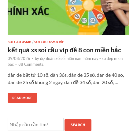
SOI CẦU XSMB
/
SOI CẦU XSMB VÍP
kết quả xs soi cầu víp đề 8 con miền bắc
09/08/2026
-
by
dự đoán xổ số miền nam hôm nay - so dep mien
bac
-
88 Comments.
dàn de bất tử 10 số, dàn 36s, dàn de 35 số, dan de 40 so,
dàn de 25 số khung 2 ngày, dàn đề 34 số, dàn 20 số, …
READ MORE
SEARCH