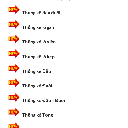
Thống kê đầu đuôi
Thống kê lô gan
Thống kê lô xiên
Thống kê lô kép
Thống kê Đầu
Thống kê Đuôi
Thống kê Đầu – Đuôi
Thống kê Tổng