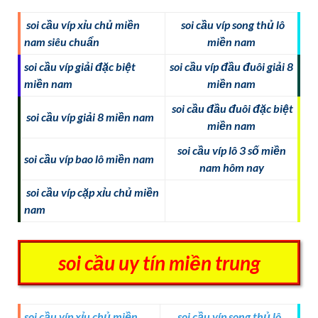
soi cầu víp xỉu chủ miền
soi cầu víp song thủ lô
nam siêu chuẩn
miền nam
soi cầu víp giải đặc biệt
soi cầu víp đầu đuôi giải 8
miền nam
miền nam
soi cầu đầu đuôi đặc biệt
soi cầu víp giải 8 miền nam
miền nam
soi cầu víp lô 3 số miền
soi cầu víp bao lô miền nam
nam hôm nay
soi cầu víp cặp xỉu chủ miền
nam
soi cầu uy tín miền trung
soi cầu víp xỉu chủ miền
soi cầu víp song thủ lô