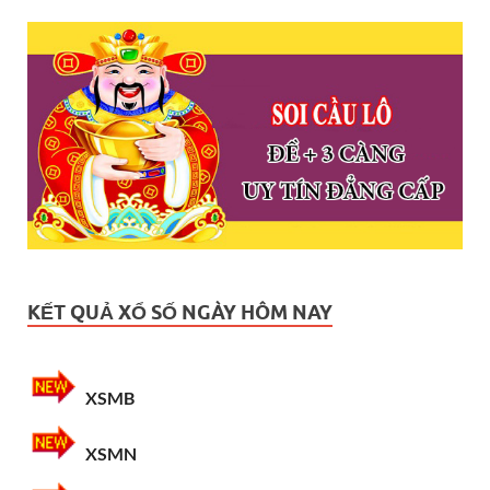
KẾT QUẢ XỔ SỐ NGÀY HÔM NAY
XSMB
XSMN