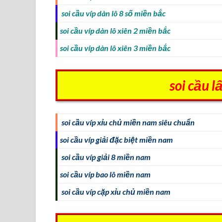
soi cầu víp dàn lô 8 số miền bắc
soi cầu víp dàn lô xiên 2 miền bắc
soi cầu víp dàn lô xiên 3 miền bắc
soi cầu 
soi cầu víp xỉu chủ miền nam siêu chuẩn
soi cầu víp giải đặc biệt miền nam
soi cầu víp giải 8 miền nam
soi cầu víp bao lô miền nam
soi cầu víp cặp xỉu chủ miền nam