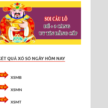
KẾT QUẢ XỔ SỐ NGÀY HÔM NAY
XSMB
XSMN
XSMT