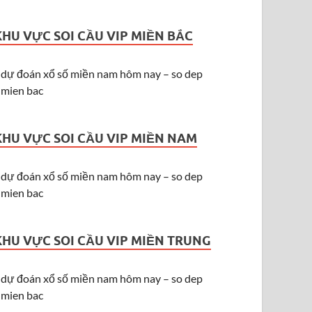
KHU VỰC SOI CẦU VIP MIỀN BẮC
dự đoán xổ số miền nam hôm nay – so dep
mien bac
KHU VỰC SOI CẦU VIP MIỀN NAM
dự đoán xổ số miền nam hôm nay – so dep
mien bac
KHU VỰC SOI CẦU VIP MIỀN TRUNG
dự đoán xổ số miền nam hôm nay – so dep
mien bac