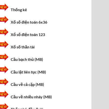
Thống kê
Xổ số điện toán 6x36
Xổ số điện toán 123
Xổ số thần tài
Cầu bạch thủ (MB)
Cầu lật liên tục (MB)
Cầu về cả cặp (MB)
Cầu về nhiều nháy (MB)