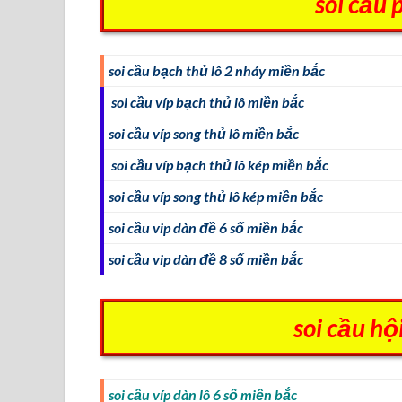
soi cầu 
soi cầu bạch thủ lô 2 nháy miền bắc
soi cầu víp bạch thủ lô miền bắc
soi cầu víp song thủ lô miền bắc
soi cầu víp bạch thủ lô kép miền bắc
soi cầu víp song thủ lô kép miền bắc
soi cầu vip dàn đề 6 số miền bắc
soi cầu vip dàn đề 8 số miền bắc
soi cầu h
soi cầu víp dàn lô 6 số miền bắc