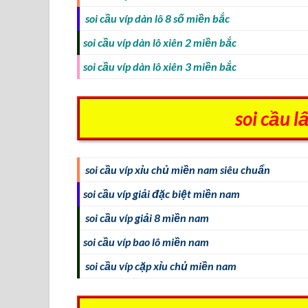
soi cầu víp dàn lô 8 số miền bắc
soi cầu víp dàn lô xiên 2 miền bắc
soi cầu víp dàn lô xiên 3 miền bắc
soi cầu 
soi cầu víp xỉu chủ miền nam siêu chuẩn
soi cầu víp giải đặc biệt miền nam
soi cầu víp giải 8 miền nam
soi cầu víp bao lô miền nam
soi cầu víp cặp xỉu chủ miền nam