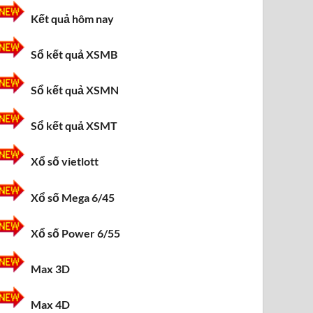
Kết quả hôm nay
Sổ kết quả XSMB
Sổ kết quả XSMN
Sổ kết quả XSMT
Xổ số vietlott
Xổ số Mega 6/45
Xổ số Power 6/55
Max 3D
Max 4D