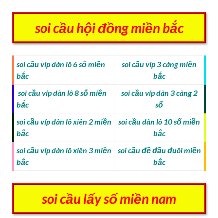
soi cầu hội đồng miền bắc
soi cầu víp dàn lô 6 số miền
soi cầu víp 3 càng miền
bắc
bắc
soi cầu víp dàn lô 8 số miền
soi cầu víp dàn 3 càng 2
bắc
số
soi cầu víp dàn lô xiên 2 miền
soi cầu dàn lô 10 số miền
bắc
bắc
soi cầu víp dàn lô xiên 3 miền
soi cầu đề đầu đuôi miền
bắc
bắc
soi cầu lấy số miền nam