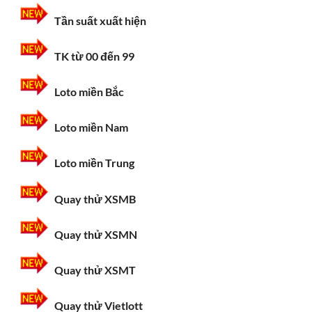
Tần suất xuất hiện
TK từ 00 đến 99
Loto miền Bắc
Loto miền Nam
Loto miền Trung
Quay thử XSMB
Quay thử XSMN
Quay thử XSMT
Quay thử Vietlott