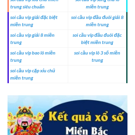
trung siêu chuẩn
miền trung
soi cầu víp giải đặc biệt
soi cầu víp đầu đuôi giải 8
miền trung
miền trung
soi cầu víp giải 8 miền
soi cầu víp đầu đuôi đặc
trung
biệt miền trung
soi cầu víp bao lô miền
soi cầu víp lô 3 số miền
trung
trung
soi cầu víp cặp xỉu chủ
miền trung